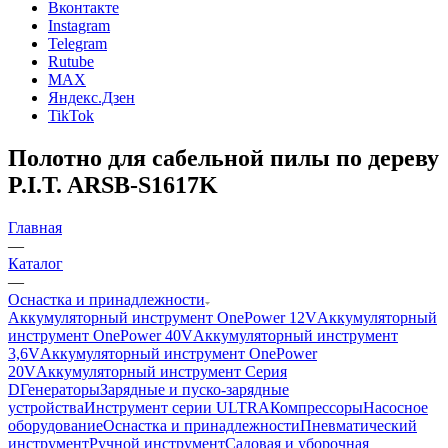
Вконтакте
Instagram
Telegram
Rutube
MAX
Яндекс.Дзен
TikTok
Полотно для сабельной пилы по дереву
P.I.T. ARSB-S1617K
Главная
—
Каталог
—
Оснастка и принадлежности
Аккумуляторный инструмент OnePower 12V
Аккумуляторный
инструмент OnePower 40V
Аккумуляторный инструмент
3,6V
Аккумуляторный инструмент OnePower
20V
Аккумуляторный инструмент Серия
D
Генераторы
Зарядные и пуско-зарядные
устройства
Инструмент серии ULTRA
Компрессоры
Насосное
оборудование
Оснастка и принадлежности
Пневматический
инструмент
Ручной инструмент
Садовая и уборочная