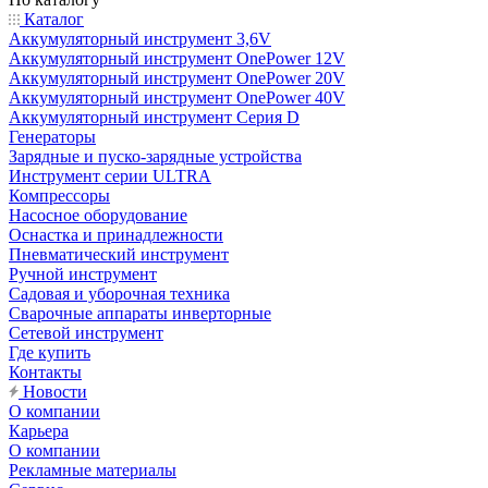
Каталог
Аккумуляторный инструмент 3,6V
Аккумуляторный инструмент OnePower 12V
Аккумуляторный инструмент OnePower 20V
Аккумуляторный инструмент OnePower 40V
Аккумуляторный инструмент Серия D
Генераторы
Зарядные и пуско-зарядные устройства
Инструмент серии ULTRA
Компрессоры
Насосное оборудование
Оснастка и принадлежности
Пневматический инструмент
Ручной инструмент
Садовая и уборочная техника
Сварочные аппараты инверторные
Сетевой инструмент
Где купить
Контакты
Новости
О компании
Карьера
О компании
Рекламные материалы