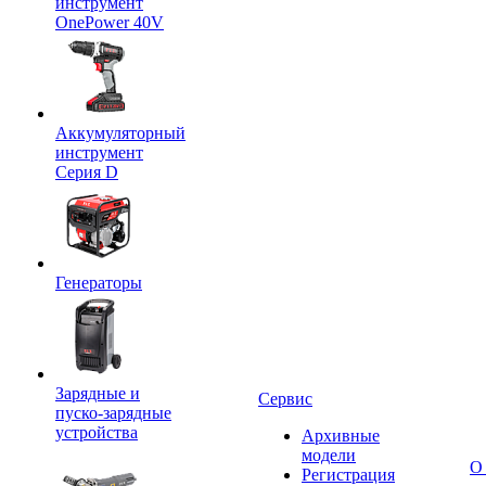
инструмент
OnePower 40V
Аккумуляторный
инструмент
Серия D
Генераторы
Зарядные и
Сервис
пуско-зарядные
устройства
Архивные
модели
О
Регистрация