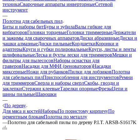
техника
Сварочные аппараты инверторные
Сетевой
инструмент
—
Полотна для сабельных пил
Биты и наборы бит
Буры и зубила
Валы гибкие для
вибраторов
Головки торцевые
Головки триммерные
Держатели
и зажимы для сварочных аппаратов
Диски абразивные
Диски и
чашки алмазные
Диски пильные
Кордщетки
Коронки и
адаптеры
Круги и губки полировальные
Круги, листы и ленты
шлифовальные
Леска и бухты лески для триммеров
Мешки и
фильтры для пылесосов
Наборы оснастки для
граверов
Насадки для МФИ (реноваторов)
Насадки
миксерные
Ножи для рубанков
Пилки для лобзиков
Полотна
для сабельных пил
Приспособления для инструментов
Ремни
для триммеров
Сверла и наборы сверл
Скобы, гвозди и
заклепки
Стержни клеевые
Тарелки опорные
Фрезы
Цепи и
шины пильные
Шарошки
—
По дереву
Для мяса и костей
Наборы
По пористому кирпичу
По
цементным блокам
Полотна по металлу
—
Полотно для сабельной пилы по дереву P.I.T. ARSB-S1617K