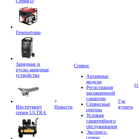
Серия D
Генераторы
Зарядные и
Сервис
пуско-зарядные
устройства
Архивные
модели
О
Регистрация
расширенной
гарантии
Где
Сервисные
Инструмент
Новости
купить
центры
серии ULTRA
Условия
гарантийного
обслуживания
Экспресс-
сервис