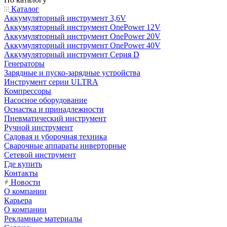
Каталог
Аккумуляторный инструмент 3,6V
Аккумуляторный инструмент OnePower 12V
Аккумуляторный инструмент OnePower 20V
Аккумуляторный инструмент OnePower 40V
Аккумуляторный инструмент Серия D
Генераторы
Зарядные и пуско-зарядные устройства
Инструмент серии ULTRA
Компрессоры
Насосное оборудование
Оснастка и принадлежности
Пневматический инструмент
Ручной инструмент
Садовая и уборочная техника
Сварочные аппараты инверторные
Сетевой инструмент
Где купить
Контакты
Новости
О компании
Карьера
О компании
Рекламные материалы