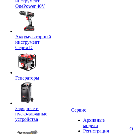
инструмент
OnePower 40V
Аккумуляторный
инструмент
Серия D
Генераторы
Зарядные и
Сервис
пуско-зарядные
устройства
Архивные
модели
О
Регистрация