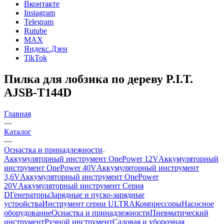
Вконтакте
Instagram
Telegram
Rutube
MAX
Яндекс.Дзен
TikTok
Пилка для лобзика по дереву P.I.T.
AJSB-T144D
Главная
—
Каталог
—
Оснастка и принадлежности
Аккумуляторный инструмент OnePower 12V
Аккумуляторный
инструмент OnePower 40V
Аккумуляторный инструмент
3,6V
Аккумуляторный инструмент OnePower
20V
Аккумуляторный инструмент Серия
D
Генераторы
Зарядные и пуско-зарядные
устройства
Инструмент серии ULTRA
Компрессоры
Насосное
оборудование
Оснастка и принадлежности
Пневматический
инструмент
Ручной инструмент
Садовая и уборочная