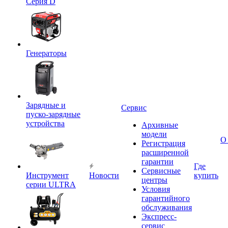
Серия D
Генераторы
Зарядные и
Сервис
пуско-зарядные
устройства
Архивные
модели
О
Регистрация
расширенной
гарантии
Где
Сервисные
Инструмент
Новости
купить
центры
серии ULTRA
Условия
гарантийного
обслуживания
Экспресс-
сервис