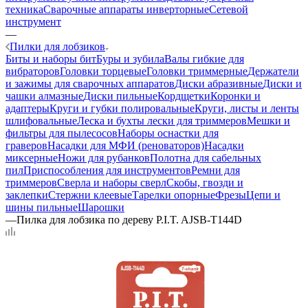
техника
Сварочные аппараты инверторные
Сетевой
инструмент
—
Пилки для лобзиков
Биты и наборы бит
Буры и зубила
Валы гибкие для
вибраторов
Головки торцевые
Головки триммерные
Держатели
и зажимы для сварочных аппаратов
Диски абразивные
Диски и
чашки алмазные
Диски пильные
Кордщетки
Коронки и
адаптеры
Круги и губки полировальные
Круги, листы и ленты
шлифовальные
Леска и бухты лески для триммеров
Мешки и
фильтры для пылесосов
Наборы оснастки для
граверов
Насадки для МФИ (реноваторов)
Насадки
миксерные
Ножи для рубанков
Полотна для сабельных
пил
Приспособления для инструментов
Ремни для
триммеров
Сверла и наборы сверл
Скобы, гвозди и
заклепки
Стержни клеевые
Тарелки опорные
Фрезы
Цепи и
шины пильные
Шарошки
—
Пилка для лобзика по дереву P.I.T. AJSB-T144D