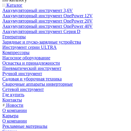
Каталог
Аккумуляторный инструмент 3,6V
Аккумуляторный инструмент OnePower 12V
Аккумуляторный инструмент OnePower 20V
Аккумуляторный инструмент OnePower 40V
Аккумуляторный инструмент Серия D
Генераторы
Зарядные и пуско-зарядные устройства
Инструмент серии ULTRA
Компрессоры
Насосное оборудование
Оснастка и принадлежности
Пневматический инструмент
Ручной инструмент
Садовая и уборочная техника
Сварочные аппараты инверторные
Сетевой инструмент
Где купить
Контакты
Новости
О компании
Карьера
О компании
Рекламные материалы