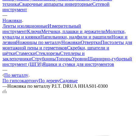
техника
Сварочные аппараты инверторные
Сетевой
инструмент
—
Ножовки
Ленты изоляционные
Измерительный
инструмент
Ключи
Метчики, плашки и держатели
Молотки,
кувалды и киянки
Напильники, надфили и рашпили
Ножи и
лезвия
Ножницы по металлу
Ножовки
Отвертки
Пистолеты для
монтажной пены и герметиков
Скребки, шпатели и
щётки
Стамески
Стеклорезы
Степлеры и
заклепочники
Струбцины
Топоры
Уровни
Шарнирно-губцевый
инструмент (ШГИ)
Ящики и сумки для инструментов
—
По металлу
По гипсокартону
По дереву
Садовые
—
Ножовка по металлу P.I.T. DRUA HHAS01-0300