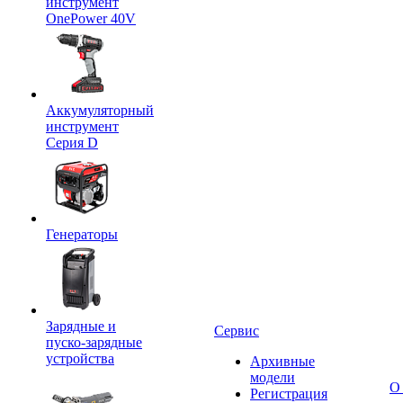
инструмент
OnePower 40V
Аккумуляторный
инструмент
Серия D
Генераторы
Зарядные и
Сервис
пуско-зарядные
устройства
Архивные
модели
О
Регистрация