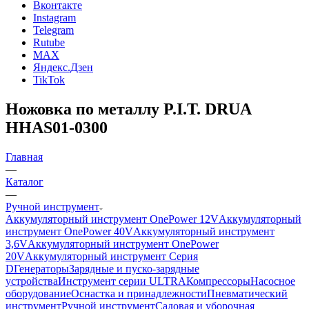
Вконтакте
Instagram
Telegram
Rutube
MAX
Яндекс.Дзен
TikTok
Ножовка по металлу P.I.T. DRUA
HHAS01-0300
Главная
—
Каталог
—
Ручной инструмент
Аккумуляторный инструмент OnePower 12V
Аккумуляторный
инструмент OnePower 40V
Аккумуляторный инструмент
3,6V
Аккумуляторный инструмент OnePower
20V
Аккумуляторный инструмент Серия
D
Генераторы
Зарядные и пуско-зарядные
устройства
Инструмент серии ULTRA
Компрессоры
Насосное
оборудование
Оснастка и принадлежности
Пневматический
инструмент
Ручной инструмент
Садовая и уборочная