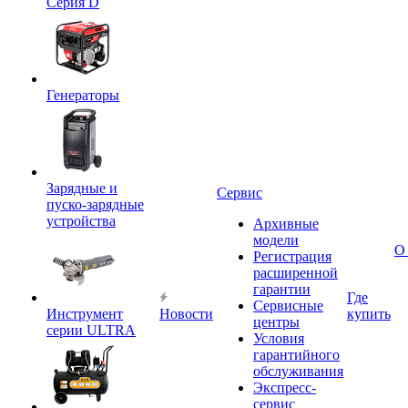
Серия D
Генераторы
Зарядные и
Сервис
пуско-зарядные
устройства
Архивные
модели
О
Регистрация
расширенной
гарантии
Где
Сервисные
Инструмент
Новости
купить
центры
серии ULTRA
Условия
гарантийного
обслуживания
Экспресс-
сервис