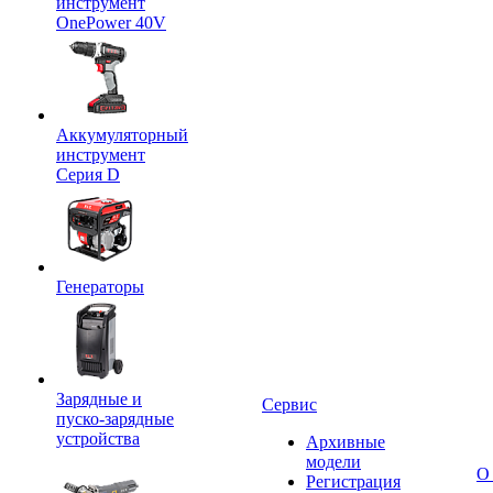
инструмент
OnePower 40V
Аккумуляторный
инструмент
Серия D
Генераторы
Зарядные и
Сервис
пуско-зарядные
устройства
Архивные
модели
О
Регистрация