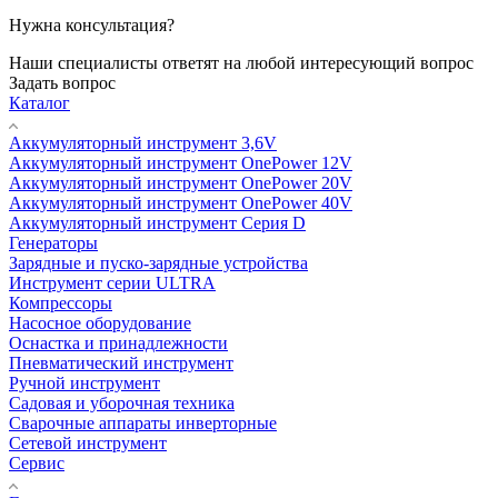
Нужна консультация?
Наши специалисты ответят на любой интересующий вопрос
Задать вопрос
Каталог
Аккумуляторный инструмент 3,6V
Аккумуляторный инструмент OnePower 12V
Аккумуляторный инструмент OnePower 20V
Аккумуляторный инструмент OnePower 40V
Аккумуляторный инструмент Серия D
Генераторы
Зарядные и пуско-зарядные устройства
Инструмент серии ULTRA
Компрессоры
Насосное оборудование
Оснастка и принадлежности
Пневматический инструмент
Ручной инструмент
Садовая и уборочная техника
Сварочные аппараты инверторные
Сетевой инструмент
Сервис