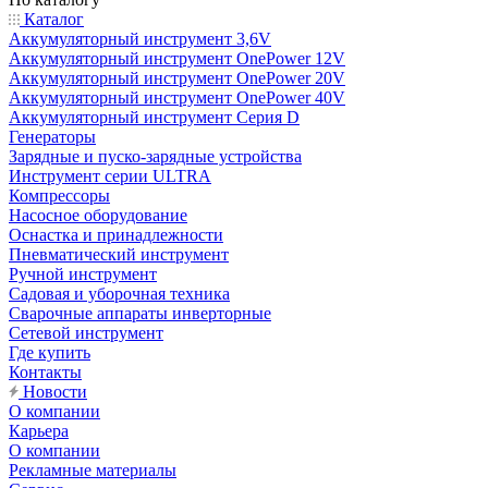
Каталог
Аккумуляторный инструмент 3,6V
Аккумуляторный инструмент OnePower 12V
Аккумуляторный инструмент OnePower 20V
Аккумуляторный инструмент OnePower 40V
Аккумуляторный инструмент Серия D
Генераторы
Зарядные и пуско-зарядные устройства
Инструмент серии ULTRA
Компрессоры
Насосное оборудование
Оснастка и принадлежности
Пневматический инструмент
Ручной инструмент
Садовая и уборочная техника
Сварочные аппараты инверторные
Сетевой инструмент
Где купить
Контакты
Новости
О компании
Карьера
О компании
Рекламные материалы