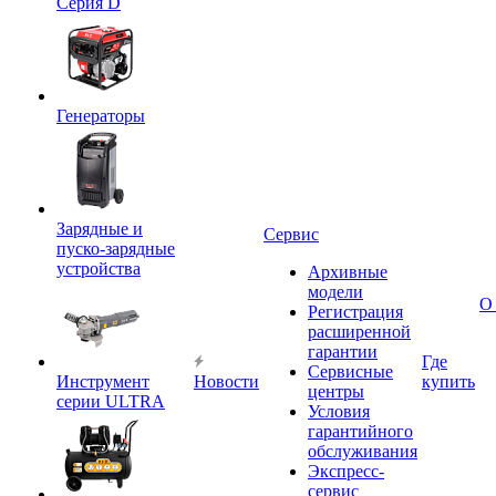
Серия D
Генераторы
Зарядные и
Сервис
пуско-зарядные
устройства
Архивные
модели
О
Регистрация
расширенной
гарантии
Где
Сервисные
Инструмент
Новости
купить
центры
серии ULTRA
Условия
гарантийного
обслуживания
Экспресс-
сервис