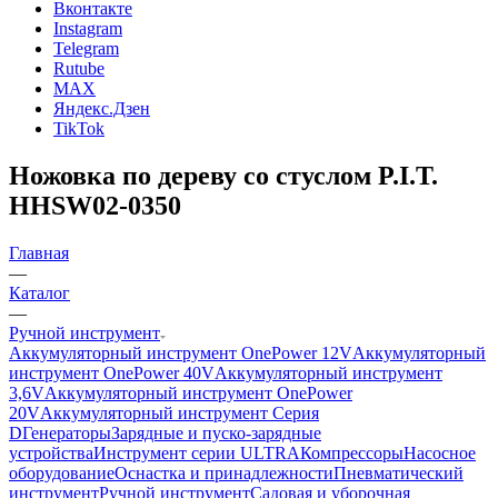
Вконтакте
Instagram
Telegram
Rutube
MAX
Яндекс.Дзен
TikTok
Ножовка по дереву со стуслом P.I.T.
HHSW02-0350
Главная
—
Каталог
—
Ручной инструмент
Аккумуляторный инструмент OnePower 12V
Аккумуляторный
инструмент OnePower 40V
Аккумуляторный инструмент
3,6V
Аккумуляторный инструмент OnePower
20V
Аккумуляторный инструмент Серия
D
Генераторы
Зарядные и пуско-зарядные
устройства
Инструмент серии ULTRA
Компрессоры
Насосное
оборудование
Оснастка и принадлежности
Пневматический
инструмент
Ручной инструмент
Садовая и уборочная