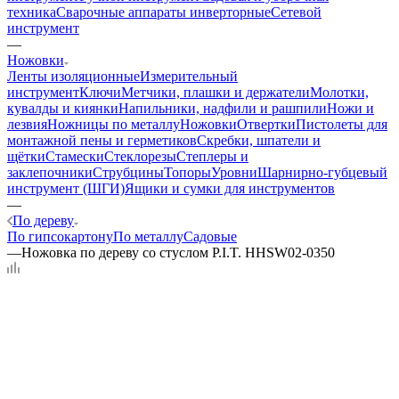
техника
Сварочные аппараты инверторные
Сетевой
инструмент
—
Ножовки
Ленты изоляционные
Измерительный
инструмент
Ключи
Метчики, плашки и держатели
Молотки,
кувалды и киянки
Напильники, надфили и рашпили
Ножи и
лезвия
Ножницы по металлу
Ножовки
Отвертки
Пистолеты для
монтажной пены и герметиков
Скребки, шпатели и
щётки
Стамески
Стеклорезы
Степлеры и
заклепочники
Струбцины
Топоры
Уровни
Шарнирно-губцевый
инструмент (ШГИ)
Ящики и сумки для инструментов
—
По дереву
По гипсокартону
По металлу
Садовые
—
Ножовка по дереву со стуслом P.I.T. HHSW02-0350