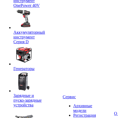
инструмент
OnePower 40V
Аккумуляторный
инструмент
Серия D
Генераторы
Зарядные и
Сервис
пуско-зарядные
устройства
Архивные
модели
О
Регистрация