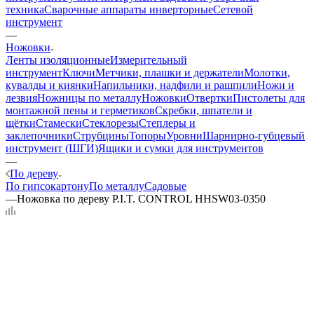
техника
Сварочные аппараты инверторные
Сетевой
инструмент
—
Ножовки
Ленты изоляционные
Измерительный
инструмент
Ключи
Метчики, плашки и держатели
Молотки,
кувалды и киянки
Напильники, надфили и рашпили
Ножи и
лезвия
Ножницы по металлу
Ножовки
Отвертки
Пистолеты для
монтажной пены и герметиков
Скребки, шпатели и
щётки
Стамески
Стеклорезы
Степлеры и
заклепочники
Струбцины
Топоры
Уровни
Шарнирно-губцевый
инструмент (ШГИ)
Ящики и сумки для инструментов
—
По дереву
По гипсокартону
По металлу
Садовые
—
Ножовка по дереву P.I.T. CONTROL HHSW03-0350