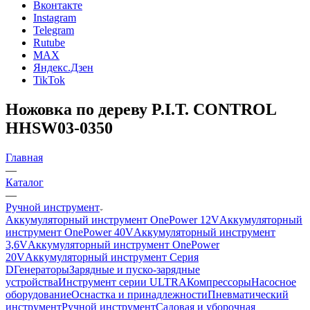
Вконтакте
Instagram
Telegram
Rutube
MAX
Яндекс.Дзен
TikTok
Ножовка по дереву P.I.T. CONTROL
HHSW03-0350
Главная
—
Каталог
—
Ручной инструмент
Аккумуляторный инструмент OnePower 12V
Аккумуляторный
инструмент OnePower 40V
Аккумуляторный инструмент
3,6V
Аккумуляторный инструмент OnePower
20V
Аккумуляторный инструмент Серия
D
Генераторы
Зарядные и пуско-зарядные
устройства
Инструмент серии ULTRA
Компрессоры
Насосное
оборудование
Оснастка и принадлежности
Пневматический
инструмент
Ручной инструмент
Садовая и уборочная