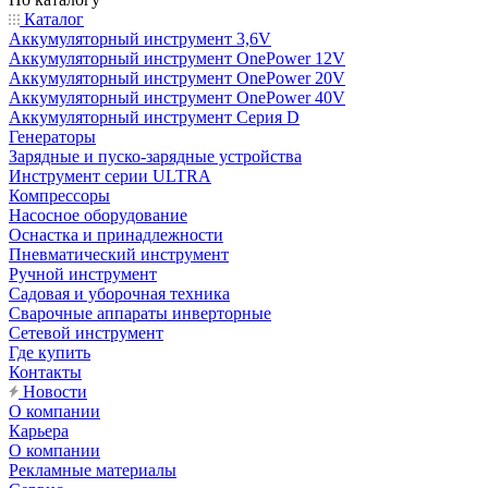
Каталог
Аккумуляторный инструмент 3,6V
Аккумуляторный инструмент OnePower 12V
Аккумуляторный инструмент OnePower 20V
Аккумуляторный инструмент OnePower 40V
Аккумуляторный инструмент Серия D
Генераторы
Зарядные и пуско-зарядные устройства
Инструмент серии ULTRA
Компрессоры
Насосное оборудование
Оснастка и принадлежности
Пневматический инструмент
Ручной инструмент
Садовая и уборочная техника
Сварочные аппараты инверторные
Сетевой инструмент
Где купить
Контакты
Новости
О компании
Карьера
О компании
Рекламные материалы