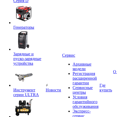
Серия D
Генераторы
Зарядные и
Сервис
пуско-зарядные
устройства
Архивные
модели
О
Регистрация
расширенной
гарантии
Где
Сервисные
Инструмент
Новости
купить
центры
серии ULTRA
Условия
гарантийного
обслуживания
Экспресс-
сервис