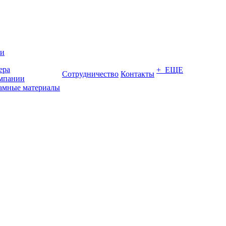
ии
ера
+ ЕЩЕ
Сотрудничество
Контакты
мпании
амные материалы