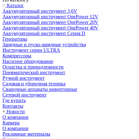
Каталог
Аккумуляторный инструмент 3,6V
Аккумуляторный инструмент OnePower 12V
Аккумуляторный инструмент OnePower 20V
Аккумуляторный инструмент OnePower 40V
Аккумуляторный инструмент Серия D
Генераторы
Зарядные и пуско-зарядные устройства
Инструмент серии ULTRA
Компрессоры
Насосное оборудование
Оснастка и принадлежности
Пневматический инструмент
Ручной инструмент
Садовая и уборочная техника
Сварочные аппараты инверторные
Сетевой инструмент
Где купить
Контакты
Новости
О компании
Карьера
О компании
Рекламные материалы