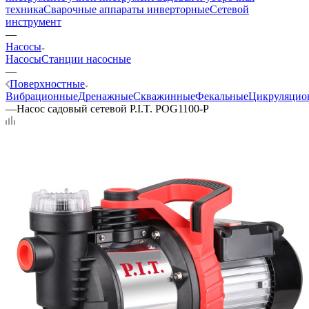
техника
Сварочные аппараты инверторные
Сетевой
инструмент
—
Насосы
Насосы
Станции насосные
—
Поверхностные
Вибрационные
Дренажные
Скважинные
Фекальные
Цикруляцио
—
Насос садовый сетевой P.I.T. POG1100-P