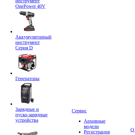
инструмент
OnePower 40V
Аккумуляторный
инструмент
Серия D
Генераторы
Зарядные и
Сервис
пуско-зарядные
устройства
Архивные
модели
О
Регистрация