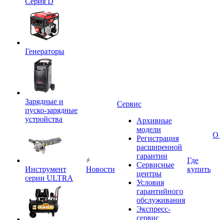
Серия D
Генераторы
Зарядные и
Сервис
пуско-зарядные
устройства
Архивные
модели
О
Регистрация
расширенной
гарантии
Где
Сервисные
Инструмент
Новости
купить
центры
серии ULTRA
Условия
гарантийного
обслуживания
Экспресс-
сервис