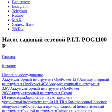
Вконтакте
Instagram
Telegram
Rutube
MAX
Яндекс.Дзен
TikTok
Насос садовый сетевой P.I.T. POG1100-
P
Главная
—
Каталог
—
Насосное оборудование
Аккумуляторный инструмент OnePower 12V
Аккумуляторный
инструмент OnePower 40V
Аккумуляторный инструмент
3,6V
Аккумуляторный инструмент OnePower
20V
Аккумуляторный инструмент Серия
D
Генераторы
Зарядные и пуско-зарядные
устройства
Инструмент серии ULTRA
Компрессоры
Насосное
оборудование
Оснастка и принадлежности
Пневматический
инструмент
Ручной инструмент
Садовая и уборочная