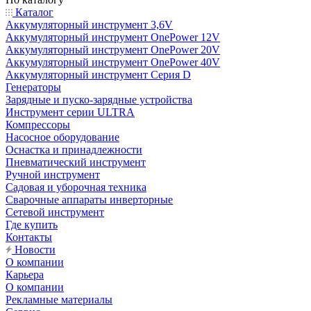
Каталог
Аккумуляторный инструмент 3,6V
Аккумуляторный инструмент OnePower 12V
Аккумуляторный инструмент OnePower 20V
Аккумуляторный инструмент OnePower 40V
Аккумуляторный инструмент Серия D
Генераторы
Зарядные и пуско-зарядные устройства
Инструмент серии ULTRA
Компрессоры
Насосное оборудование
Оснастка и принадлежности
Пневматический инструмент
Ручной инструмент
Садовая и уборочная техника
Сварочные аппараты инверторные
Сетевой инструмент
Где купить
Контакты
Новости
О компании
Карьера
О компании
Рекламные материалы