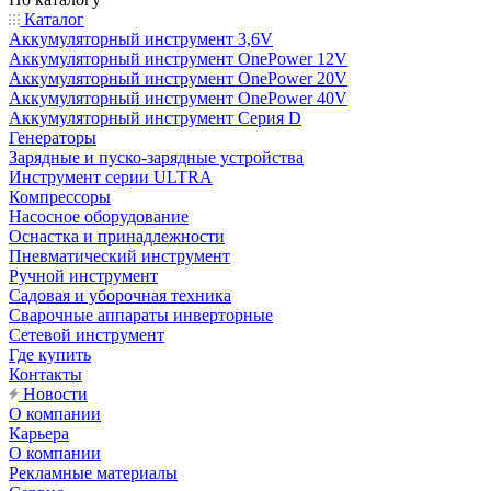
Каталог
Аккумуляторный инструмент 3,6V
Аккумуляторный инструмент OnePower 12V
Аккумуляторный инструмент OnePower 20V
Аккумуляторный инструмент OnePower 40V
Аккумуляторный инструмент Серия D
Генераторы
Зарядные и пуско-зарядные устройства
Инструмент серии ULTRA
Компрессоры
Насосное оборудование
Оснастка и принадлежности
Пневматический инструмент
Ручной инструмент
Садовая и уборочная техника
Сварочные аппараты инверторные
Сетевой инструмент
Где купить
Контакты
Новости
О компании
Карьера
О компании
Рекламные материалы