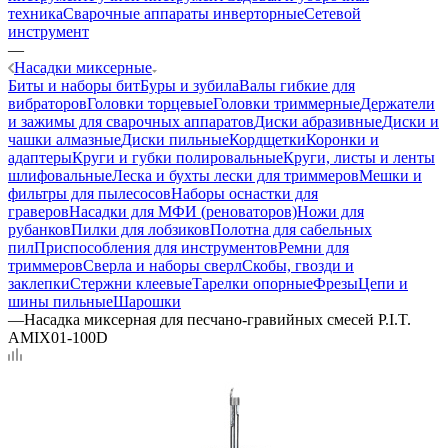
техника
Сварочные аппараты инверторные
Сетевой
инструмент
—
Насадки миксерные
Биты и наборы бит
Буры и зубила
Валы гибкие для
вибраторов
Головки торцевые
Головки триммерные
Держатели
и зажимы для сварочных аппаратов
Диски абразивные
Диски и
чашки алмазные
Диски пильные
Кордщетки
Коронки и
адаптеры
Круги и губки полировальные
Круги, листы и ленты
шлифовальные
Леска и бухты лески для триммеров
Мешки и
фильтры для пылесосов
Наборы оснастки для
граверов
Насадки для МФИ (реноваторов)
Ножи для
рубанков
Пилки для лобзиков
Полотна для сабельных
пил
Приспособления для инструментов
Ремни для
триммеров
Сверла и наборы сверл
Скобы, гвозди и
заклепки
Стержни клеевые
Тарелки опорные
Фрезы
Цепи и
шины пильные
Шарошки
—
Насадка миксерная для песчано-гравийных смесей P.I.T.
AMIX01-100D