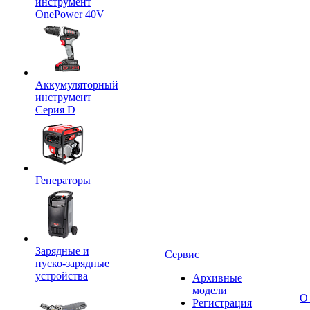
инструмент
OnePower 40V
Аккумуляторный
инструмент
Серия D
Генераторы
Зарядные и
Сервис
пуско-зарядные
устройства
Архивные
модели
О
Регистрация