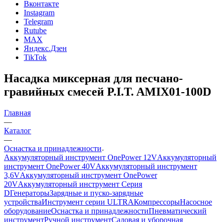
Вконтакте
Instagram
Telegram
Rutube
MAX
Яндекс.Дзен
TikTok
Насадка миксерная для песчано-
гравийных смесей P.I.T. AMIX01-100D
Главная
—
Каталог
—
Оснастка и принадлежности
Аккумуляторный инструмент OnePower 12V
Аккумуляторный
инструмент OnePower 40V
Аккумуляторный инструмент
3,6V
Аккумуляторный инструмент OnePower
20V
Аккумуляторный инструмент Серия
D
Генераторы
Зарядные и пуско-зарядные
устройства
Инструмент серии ULTRA
Компрессоры
Насосное
оборудование
Оснастка и принадлежности
Пневматический
инструмент
Ручной инструмент
Садовая и уборочная