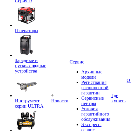
Серия D
Генераторы
Зарядные и
Сервис
пуско-зарядные
устройства
Архивные
модели
О
Регистрация
расширенной
гарантии
Где
Сервисные
Инструмент
Новости
купить
центры
серии ULTRA
Условия
гарантийного
обслуживания
Экспресс-
сервис