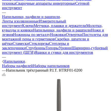
техника
Сварочные аппараты инверторные
Сетевой
инструмент
—
Напильники, надфили и рашпили
Ленты изоляционные
Измерительный
инструмент
Ключи
Метчики, плашки и держатели
Молотки,
кувалды и киянки
Напильники, надфили и рашпили
Ножи и
лезвия
Ножницы по металлу
Ножовки
Отвертки
Пистолеты для
монтажной пены и герметиков
Скребки, шпатели и
щётки
Стамески
Стеклорезы
Степлеры и
заклепочники
Струбцины
Топоры
Уровни
Шарнирно-губцевый
инструмент (ШГИ)
Ящики и сумки для инструментов
—
Напильники
Наборы надфилей
Наборы напильников
—
Напильник трёхгранный P.I.T. HTRF01-0200