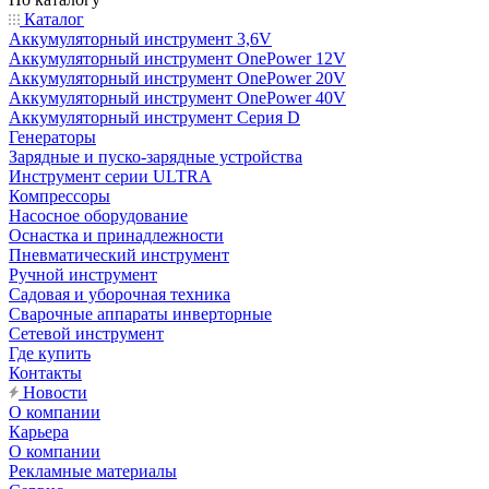
Каталог
Аккумуляторный инструмент 3,6V
Аккумуляторный инструмент OnePower 12V
Аккумуляторный инструмент OnePower 20V
Аккумуляторный инструмент OnePower 40V
Аккумуляторный инструмент Серия D
Генераторы
Зарядные и пуско-зарядные устройства
Инструмент серии ULTRA
Компрессоры
Насосное оборудование
Оснастка и принадлежности
Пневматический инструмент
Ручной инструмент
Садовая и уборочная техника
Сварочные аппараты инверторные
Сетевой инструмент
Где купить
Контакты
Новости
О компании
Карьера
О компании
Рекламные материалы