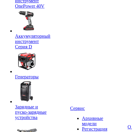
инструмент
OnePower 40V
Аккумуляторный
инструмент
Серия D
Генераторы
Зарядные и
Сервис
пуско-зарядные
устройства
Архивные
модели
О
Регистрация