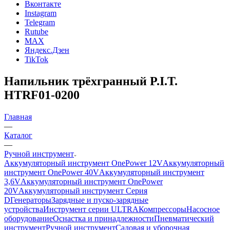
Вконтакте
Instagram
Telegram
Rutube
MAX
Яндекс.Дзен
TikTok
Напильник трёхгранный P.I.T.
HTRF01-0200
Главная
—
Каталог
—
Ручной инструмент
Аккумуляторный инструмент OnePower 12V
Аккумуляторный
инструмент OnePower 40V
Аккумуляторный инструмент
3,6V
Аккумуляторный инструмент OnePower
20V
Аккумуляторный инструмент Серия
D
Генераторы
Зарядные и пуско-зарядные
устройства
Инструмент серии ULTRA
Компрессоры
Насосное
оборудование
Оснастка и принадлежности
Пневматический
инструмент
Ручной инструмент
Садовая и уборочная