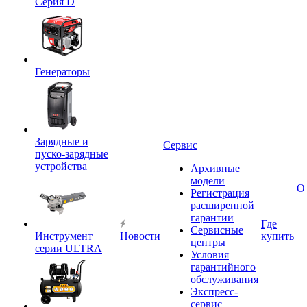
Серия D
Генераторы
Зарядные и
Сервис
пуско-зарядные
устройства
Архивные
модели
О
Регистрация
расширенной
гарантии
Где
Сервисные
Инструмент
Новости
купить
центры
серии ULTRA
Условия
гарантийного
обслуживания
Экспресс-
сервис