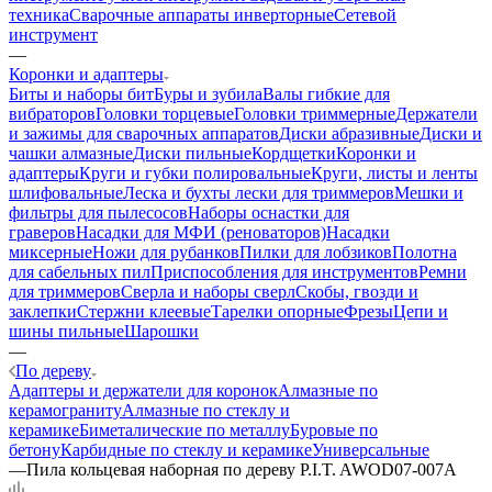
техника
Сварочные аппараты инверторные
Сетевой
инструмент
—
Коронки и адаптеры
Биты и наборы бит
Буры и зубила
Валы гибкие для
вибраторов
Головки торцевые
Головки триммерные
Держатели
и зажимы для сварочных аппаратов
Диски абразивные
Диски и
чашки алмазные
Диски пильные
Кордщетки
Коронки и
адаптеры
Круги и губки полировальные
Круги, листы и ленты
шлифовальные
Леска и бухты лески для триммеров
Мешки и
фильтры для пылесосов
Наборы оснастки для
граверов
Насадки для МФИ (реноваторов)
Насадки
миксерные
Ножи для рубанков
Пилки для лобзиков
Полотна
для сабельных пил
Приспособления для инструментов
Ремни
для триммеров
Сверла и наборы сверл
Скобы, гвозди и
заклепки
Стержни клеевые
Тарелки опорные
Фрезы
Цепи и
шины пильные
Шарошки
—
По дереву
Адаптеры и держатели для коронок
Алмазные по
керамограниту
Алмазные по стеклу и
керамике
Биметалические по металлу
Буровые по
бетону
Карбидные по стеклу и керамике
Универсальные
—
Пила кольцевая наборная по дереву P.I.T. AWOD07-007A