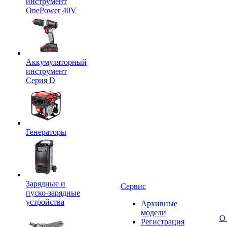
инструмент
OnePower 40V
Аккумуляторный
инструмент
Серия D
Генераторы
Зарядные и
Сервис
пуско-зарядные
устройства
Архивные
модели
О
Регистрация