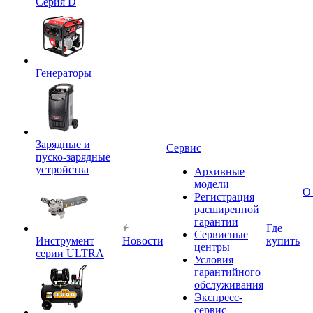
Серия D
Генераторы
Зарядные и
Сервис
пуско-зарядные
устройства
Архивные
модели
О
Регистрация
расширенной
гарантии
Где
Сервисные
Инструмент
Новости
купить
центры
серии ULTRA
Условия
гарантийного
обслуживания
Экспресс-
сервис