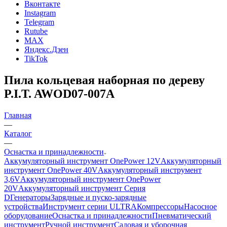
Вконтакте
Instagram
Telegram
Rutube
MAX
Яндекс.Дзен
TikTok
Пила кольцевая наборная по дереву
P.I.T. AWOD07-007A
Главная
—
Каталог
—
Оснастка и принадлежности
Аккумуляторный инструмент OnePower 12V
Аккумуляторный
инструмент OnePower 40V
Аккумуляторный инструмент
3,6V
Аккумуляторный инструмент OnePower
20V
Аккумуляторный инструмент Серия
D
Генераторы
Зарядные и пуско-зарядные
устройства
Инструмент серии ULTRA
Компрессоры
Насосное
оборудование
Оснастка и принадлежности
Пневматический
инструмент
Ручной инструмент
Садовая и уборочная