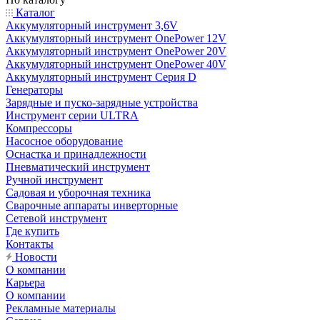
Каталог
Аккумуляторный инструмент 3,6V
Аккумуляторный инструмент OnePower 12V
Аккумуляторный инструмент OnePower 20V
Аккумуляторный инструмент OnePower 40V
Аккумуляторный инструмент Серия D
Генераторы
Зарядные и пуско-зарядные устройства
Инструмент серии ULTRA
Компрессоры
Насосное оборудование
Оснастка и принадлежности
Пневматический инструмент
Ручной инструмент
Садовая и уборочная техника
Сварочные аппараты инверторные
Сетевой инструмент
Где купить
Контакты
Новости
О компании
Карьера
О компании
Рекламные материалы