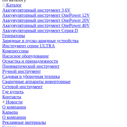
Каталог
Аккумуляторный инструмент 3,6V
Аккумуляторный инструмент OnePower 12V
Аккумуляторный инструмент OnePower 20V
Аккумуляторный инструмент OnePower 40V
Аккумуляторный инструмент Серия D
Генераторы
Зарядные и пуско-зарядные устройства
Инструмент серии ULTRA
Компрессоры
Насосное оборудование
Оснастка и принадлежности
Пневматический инструмент
Ручной инструмент
Садовая и уборочная техника
Сварочные аппараты инверторные
Сетевой инструмент
Где купить
Контакты
Новости
О компании
Карьера
О компании
Рекламные материалы