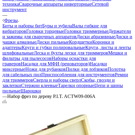
техника
Сварочные аппараты инверторные
Сетевой
инструмент
—
Фрезы
Биты и наборы бит
Буры и зубила
Валы гибкие для
вибраторов
Головки торцевые
Головки триммерные
Держатели
и зажимы для сварочных аппаратов
Диски абразивные
Диски и
чашки алмазные
Диски пильные
Кордщетки
Коронки и
адаптеры
Круги и губки полировальные
Круги, листы и ленты
шлифовальные
Леска и бухты лески для триммеров
Мешки и
фильтры для пылесосов
Наборы оснастки для
граверов
Насадки для МФИ (реноваторов)
Насадки
миксерные
Ножи для рубанков
Пилки для лобзиков
Полотна
для сабельных пил
Приспособления для инструментов
Ремни
для триммеров
Сверла и наборы сверл
Скобы, гвозди и
заклепки
Стержни клеевые
Тарелки опорные
Цепи и шины
пильные
Шарошки
—
Набор фрез по дереву P.I.T. ACTW09-006A