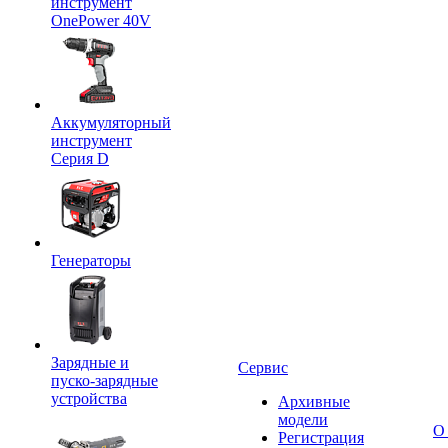
инструмент
OnePower 40V
Аккумуляторный
инструмент
Серия D
Генераторы
Зарядные и
Сервис
пуско-зарядные
устройства
Архивные
модели
О
Регистрация