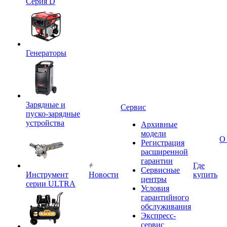
Серия D
Генераторы
Зарядные и
Сервис
пуско-зарядные
устройства
Архивные
модели
О
Регистрация
расширенной
гарантии
Где
Сервисные
Инструмент
Новости
купить
центры
серии ULTRA
Условия
гарантийного
обслуживания
Экспресс-
сервис