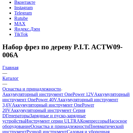
Вконтакте
Instagram
Telegram
Rutube
MAX
Яндекс.Дзен
TikTok
Набор фрез по дереву P.I.T. ACTW09-
006A
Главная
—
Каталог
—
Оснастка и принадлежности
Аккумуляторный инструмент OnePower 12V
Аккумуляторный
инструмент OnePower 40V
Аккумуляторный инструмент
3,6V
Аккумуляторный инструмент OnePower
20V
Аккумуляторный инструмент Серия
D
Генераторы
Зарядные и пуско-зарядные
устройства
Инструмент серии ULTRA
Компрессоры
Насосное
оборудование
Оснастка и принадлежности
Пневматический
инструмент
Ручной инструмент
Садовая и уборочная