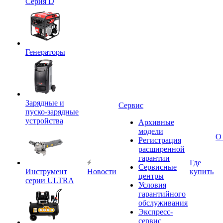
Серия D
Генераторы
Зарядные и
Сервис
пуско-зарядные
устройства
Архивные
модели
О
Регистрация
расширенной
гарантии
Где
Сервисные
Инструмент
Новости
купить
центры
серии ULTRA
Условия
гарантийного
обслуживания
Экспресс-
сервис