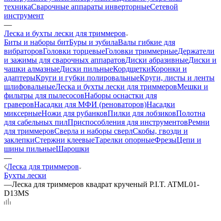
техника
Сварочные аппараты инверторные
Сетевой
инструмент
—
Леска и бухты лески для триммеров
Биты и наборы бит
Буры и зубила
Валы гибкие для
вибраторов
Головки торцевые
Головки триммерные
Держатели
и зажимы для сварочных аппаратов
Диски абразивные
Диски и
чашки алмазные
Диски пильные
Кордщетки
Коронки и
адаптеры
Круги и губки полировальные
Круги, листы и ленты
шлифовальные
Леска и бухты лески для триммеров
Мешки и
фильтры для пылесосов
Наборы оснастки для
граверов
Насадки для МФИ (реноваторов)
Насадки
миксерные
Ножи для рубанков
Пилки для лобзиков
Полотна
для сабельных пил
Приспособления для инструментов
Ремни
для триммеров
Сверла и наборы сверл
Скобы, гвозди и
заклепки
Стержни клеевые
Тарелки опорные
Фрезы
Цепи и
шины пильные
Шарошки
—
Леска для триммеров
Бухты лески
—
Леска для триммеров квадрат крученый P.I.T. ATML01-
D13MS