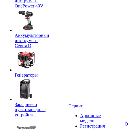
инструмент
OnePower 40V
Аккумуляторный
инструмент
Серия D
Генераторы
Зарядные и
Сервис
пуско-зарядные
устройства
Архивные
модели
О
Регистрация