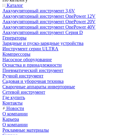
Каталог
Аккумуляторный инструмент 3,6V
Аккумуляторный инструмент OnePower 12V
Аккумуляторный инструмент OnePower 20V
Аккумуляторный инструмент OnePower 40V
Аккумуляторный инструмент Серия D
Генераторы
Зарядные и пуско-зарядные устройства
Инструмент серии ULTRA
Компрессоры
Насосное оборудование
Оснастка и принадлежности
Пневматический инструмент
Ручной инструмент
Садовая и уборочная техника
Сварочные аппараты инверторные
Сетевой инструмент
Где купить
Контакты
Новости
О компании
Карьера
О компании
Рекламные материалы