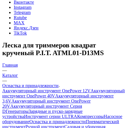
Вконтакте
Instagram
Telegram
Rutube
MAX
Яндекс.Дзен
TikTok
Леска для триммеров квадрат
крученый P.I.T. ATML01-D13MS
Главная
—
Каталог
—
Оснастка и принадлежности
Аккумуляторный инструмент OnePower 12V
Аккумуляторный
инструмент OnePower 40V
Аккумуляторный инструмент
3,6V
Аккумуляторный инструмент OnePower
20V
Аккумуляторный инструмент Серия
D
Генераторы
Зарядные и пуско-зарядные
устройства
Инструмент серии ULTRA
Компрессоры
Насосное
оборудование
Оснастка и принадлежности
Пневматический
инструмент
Ручной инструмент
Садовая и уборочная