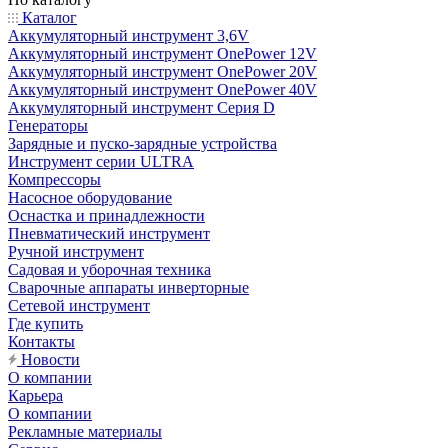
Каталог
Аккумуляторный инструмент 3,6V
Аккумуляторный инструмент OnePower 12V
Аккумуляторный инструмент OnePower 20V
Аккумуляторный инструмент OnePower 40V
Аккумуляторный инструмент Серия D
Генераторы
Зарядные и пуско-зарядные устройства
Инструмент серии ULTRA
Компрессоры
Насосное оборудование
Оснастка и принадлежности
Пневматический инструмент
Ручной инструмент
Садовая и уборочная техника
Сварочные аппараты инверторные
Сетевой инструмент
Где купить
Контакты
Новости
О компании
Карьера
О компании
Рекламные материалы