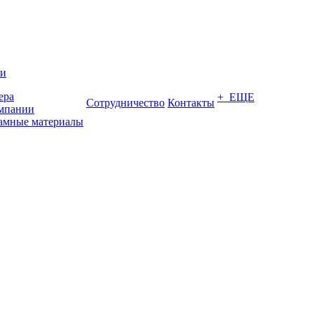
ии
ера
+ ЕЩЕ
Сотрудничество
Контакты
мпании
амные материалы