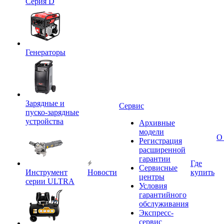
Серия D
Генераторы
Зарядные и
Сервис
пуско-зарядные
устройства
Архивные
модели
О
Регистрация
расширенной
гарантии
Где
Сервисные
Инструмент
Новости
купить
центры
серии ULTRA
Условия
гарантийного
обслуживания
Экспресс-
сервис