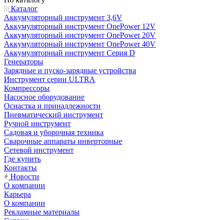
Каталог
Аккумуляторный инструмент 3,6V
Аккумуляторный инструмент OnePower 12V
Аккумуляторный инструмент OnePower 20V
Аккумуляторный инструмент OnePower 40V
Аккумуляторный инструмент Серия D
Генераторы
Зарядные и пуско-зарядные устройства
Инструмент серии ULTRA
Компрессоры
Насосное оборудование
Оснастка и принадлежности
Пневматический инструмент
Ручной инструмент
Садовая и уборочная техника
Сварочные аппараты инверторные
Сетевой инструмент
Где купить
Контакты
Новости
О компании
Карьера
О компании
Рекламные материалы