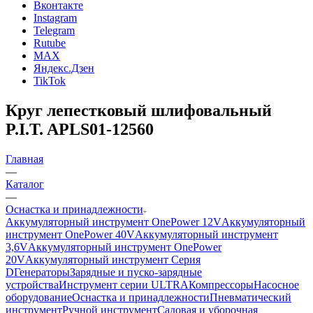
Вконтакте
Instagram
Telegram
Rutube
MAX
Яндекс.Дзен
TikTok
Круг лепестковый шлифовальный
P.I.T. APLS01-12560
Главная
—
Каталог
—
Оснастка и принадлежности
Аккумуляторный инструмент OnePower 12V
Аккумуляторный
инструмент OnePower 40V
Аккумуляторный инструмент
3,6V
Аккумуляторный инструмент OnePower
20V
Аккумуляторный инструмент Серия
D
Генераторы
Зарядные и пуско-зарядные
устройства
Инструмент серии ULTRA
Компрессоры
Насосное
оборудование
Оснастка и принадлежности
Пневматический
инструмент
Ручной инструмент
Садовая и уборочная