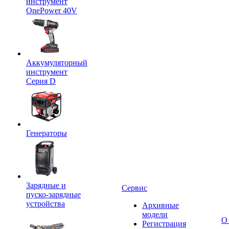
инструмент
OnePower 40V
Аккумуляторный
инструмент
Серия D
Генераторы
Зарядные и
Сервис
пуско-зарядные
устройства
Архивные
модели
О
Регистрация