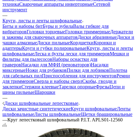
техника
Сварочные аппараты инверторные
Сетевой
инструмент
—
Круги, листы и ленты шлифовальные
Биты и наборы бит
Буры и зубила
Валы гибкие для
вибраторов
Головки торцевые
Головки триммерные
Держатели
и зажимы для сварочных аппаратов
Диски абразивные
Диски и
чашки алмазные
Диски пильные
Кордщетки
Коронки и
адаптеры
Круги и губки полировальные
Круги, листы и ленты
шлифовальные
Леска и бухты лески для триммеров
Мешки и
фильтры для пылесосов
Наборы оснастки для
граверов
Насадки для МФИ (реноваторов)
Насадки
миксерные
Ножи для рубанков
Пилки для лобзиков
Полотна
для сабельных пил
Приспособления для инструментов
Ремни
для триммеров
Сверла и наборы сверл
Скобы, гвозди и
заклепки
Стержни клеевые
Тарелки опорные
Фрезы
Цепи и
шины пильные
Шарошки
—
Диски шлифовальные лепестковые
Диски зачистные синтетические
Круги шлифовальные
Ленты
шлифовальные
Листы шлифовальные
Щетки брашировальные
—
Круг лепестковый шлифовальный P.I.T. APLS01-12560