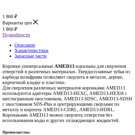
1 860
₽
Варианты цен
1 860
₽
Подробности
Описание
Характеристики
Запасные части
Коронки универсальные
AMED13
идеальны для сверления
отверстий в различных материалах. Твердосплавные зубья из
карбида вольфрама позволяют сверлить в металле, дереве,
кирпичной кладке и пластике.
Для сверления различных материалов коронками AMED13
используются адаптеры AMED13-HEXC, AMED13-HEXH с
шестигранным хвостовиком, AMED13-SDSC, AMED13-SDSH
с хвостовиком SDS-Plus и центрирующими сверлами по
металлу и кирпичу AMED13-CDRL, AMED13-HDRL.
Коронаками AMED13 можно сверлить отверстия без
использования воды и других охлаждающих жидкостей.
Преимущества: