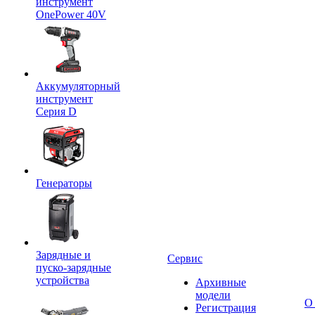
инструмент
OnePower 40V
Аккумуляторный
инструмент
Серия D
Генераторы
Зарядные и
Сервис
пуско-зарядные
устройства
Архивные
модели
О
Регистрация