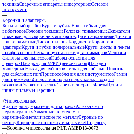
техника
Сварочные аппараты инверторные
Сетевой
инструмент
—
Коронки и адаптеры
Биты и наборы бит
Буры и зубила
Валы гибкие для
вибраторов
Головки торцевые
Головки триммерные
Держатели
и зажимы для сварочных аппаратов
Диски абразивные
Диски и
чашки алмазные
Диски пильные
Кордщетки
Коронки и
адаптеры
Круги и губки полировальные
Круги, листы и ленты
шлифовальные
Леска и бухты лески для триммеров
Мешки и
фильтры для пылесосов
Наборы оснастки для
граверов
Насадки для МФИ (реноваторов)
Насадки
миксерные
Ножи для рубанков
Пилки для лобзиков
Полотна
для сабельных пил
Приспособления для инструментов
Ремни
для триммеров
Сверла и наборы сверл
Скобы, гвозди и
заклепки
Стержни клеевые
Тарелки опорные
Фрезы
Цепи и
шины пильные
Шарошки
—
Универсальные
Адаптеры и держатели для коронок
Алмазные по
керамограниту
Алмазные по стеклу и
керамике
Биметалические по металлу
Буровые по
бетону
Карбидные по стеклу и керамике
По дереву
—
Коронка универсальная P.I.T. AMED13-0073