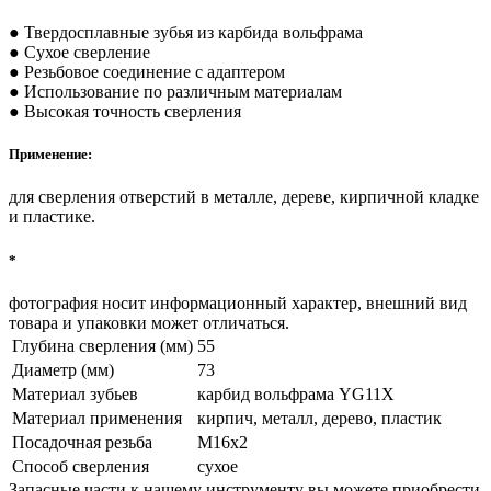
● Твердосплавные зубья из карбида вольфрама
● Сухое сверление
● Резьбовое соединение с адаптером
● Использование по различным материалам
● Высокая точность сверления
Применение:
для сверления отверстий в металле, дереве, кирпичной кладке
и пластике.
*
фотография носит информационный характер, внешний вид
товара и упаковки может отличаться.
Глубина сверления (мм)
55
Диаметр (мм)
73
Материал зубьев
карбид вольфрама YG11X
Материал применения
кирпич, металл, дерево, пластик
Посадочная резьба
М16х2
Способ сверления
сухое
Запасные части к нашему инструменту вы можете приобрести