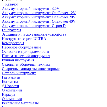
Каталог
Аккумуляторный инструмент 3,6V
Аккумуляторный инструмент OnePower 12V
Аккумуляторный инструмент OnePower 20V
Аккумуляторный инструмент OnePower 40V
Аккумуляторный инструмент Серия D
Генераторы
Зарядные и пуско-зарядные устройства
Инструмент серии ULTRA
Компрессоры
Насосное оборудование
Оснастка и принадлежности
Пневматический инструмент
Ручной инструмент
Садовая и уборочная техника
Сварочные аппараты инверторные
Сетевой инструмент
Где купить
Контакты
Новости
О компании
Карьера
О компании
Рекламные материалы