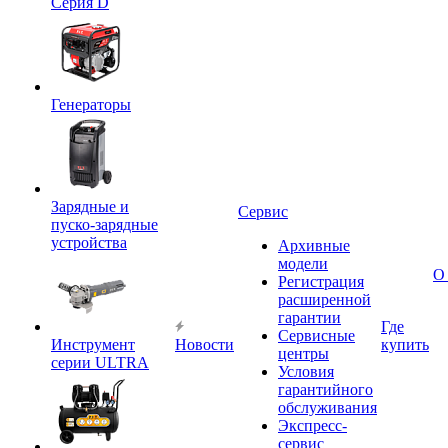
Серия D
Генераторы
Зарядные и
Сервис
пуско-зарядные
устройства
Архивные
модели
О
Регистрация
расширенной
гарантии
Где
Сервисные
Инструмент
Новости
купить
центры
серии ULTRA
Условия
гарантийного
обслуживания
Экспресс-
сервис