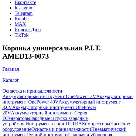
Вконтакте
Instagram
Telegram
Rutube
MAX
Яндекс.Дзен
TikTok
Коронка универсальная P.I.T.
AMED13-0073
Главная
—
Каталог
—
Оснастка и принадлежности
Аккумуляторный инструмент OnePower 12V
Аккумуляторный
инструмент OnePower 40V
Аккумуляторный инструмент
3,6V
Аккумуляторный инструмент OnePower
20V
Аккумуляторный инструмент Серия
D
Генераторы
Зарядные и пуско-зарядные
устройства
Инструмент серии ULTRA
Компрессоры
Насосное
оборудование
Оснастка и принадлежности
Пневматический
инструмент
Ручной инструмент
Садовая и уборочная