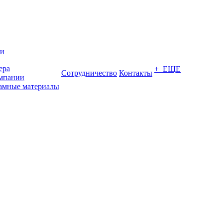
ии
ера
+ ЕЩЕ
Сотрудничество
Контакты
мпании
амные материалы