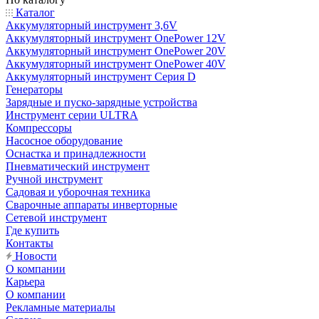
Каталог
Аккумуляторный инструмент 3,6V
Аккумуляторный инструмент OnePower 12V
Аккумуляторный инструмент OnePower 20V
Аккумуляторный инструмент OnePower 40V
Аккумуляторный инструмент Серия D
Генераторы
Зарядные и пуско-зарядные устройства
Инструмент серии ULTRA
Компрессоры
Насосное оборудование
Оснастка и принадлежности
Пневматический инструмент
Ручной инструмент
Садовая и уборочная техника
Сварочные аппараты инверторные
Сетевой инструмент
Где купить
Контакты
Новости
О компании
Карьера
О компании
Рекламные материалы