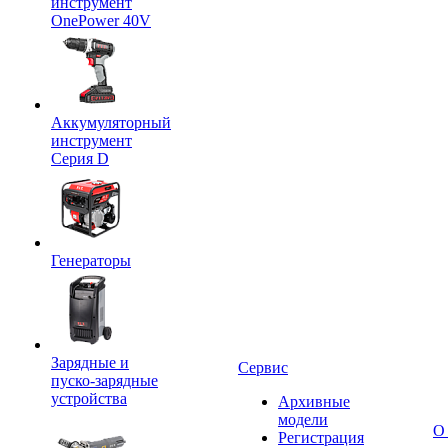
инструмент
OnePower 40V
Аккумуляторный
инструмент
Серия D
Генераторы
Зарядные и
Сервис
пуско-зарядные
устройства
Архивные
модели
О
Регистрация