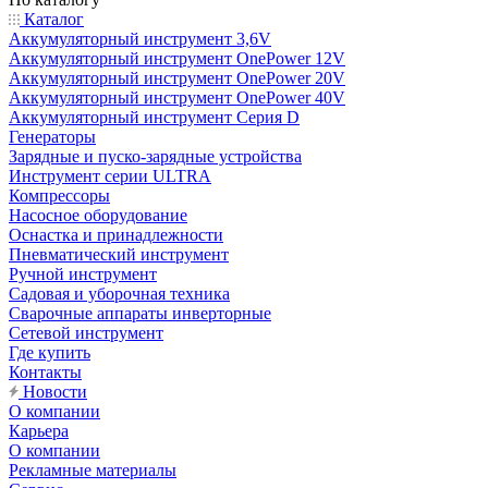
Каталог
Аккумуляторный инструмент 3,6V
Аккумуляторный инструмент OnePower 12V
Аккумуляторный инструмент OnePower 20V
Аккумуляторный инструмент OnePower 40V
Аккумуляторный инструмент Серия D
Генераторы
Зарядные и пуско-зарядные устройства
Инструмент серии ULTRA
Компрессоры
Насосное оборудование
Оснастка и принадлежности
Пневматический инструмент
Ручной инструмент
Садовая и уборочная техника
Сварочные аппараты инверторные
Сетевой инструмент
Где купить
Контакты
Новости
О компании
Карьера
О компании
Рекламные материалы