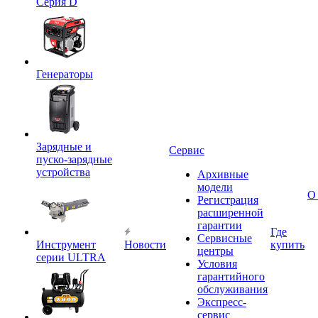
Серия D
Генераторы
Зарядные и
Сервис
пуско-зарядные
устройства
Архивные
модели
О
Регистрация
расширенной
гарантии
Где
Сервисные
Инструмент
Новости
купить
центры
серии ULTRA
Условия
гарантийного
обслуживания
Экспресс-
сервис