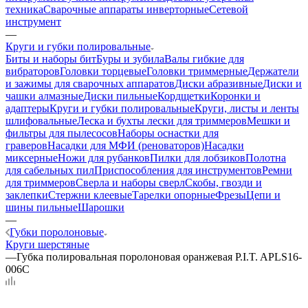
техника
Сварочные аппараты инверторные
Сетевой
инструмент
—
Круги и губки полировальные
Биты и наборы бит
Буры и зубила
Валы гибкие для
вибраторов
Головки торцевые
Головки триммерные
Держатели
и зажимы для сварочных аппаратов
Диски абразивные
Диски и
чашки алмазные
Диски пильные
Кордщетки
Коронки и
адаптеры
Круги и губки полировальные
Круги, листы и ленты
шлифовальные
Леска и бухты лески для триммеров
Мешки и
фильтры для пылесосов
Наборы оснастки для
граверов
Насадки для МФИ (реноваторов)
Насадки
миксерные
Ножи для рубанков
Пилки для лобзиков
Полотна
для сабельных пил
Приспособления для инструментов
Ремни
для триммеров
Сверла и наборы сверл
Скобы, гвозди и
заклепки
Стержни клеевые
Тарелки опорные
Фрезы
Цепи и
шины пильные
Шарошки
—
Губки поролоновые
Круги шерстяные
—
Губка полировальная поролоновая оранжевая P.I.T. APLS16-
006C