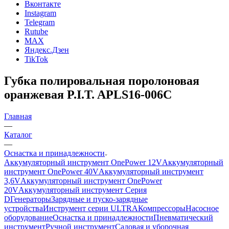
Вконтакте
Instagram
Telegram
Rutube
MAX
Яндекс.Дзен
TikTok
Губка полировальная поролоновая
оранжевая P.I.T. APLS16-006C
Главная
—
Каталог
—
Оснастка и принадлежности
Аккумуляторный инструмент OnePower 12V
Аккумуляторный
инструмент OnePower 40V
Аккумуляторный инструмент
3,6V
Аккумуляторный инструмент OnePower
20V
Аккумуляторный инструмент Серия
D
Генераторы
Зарядные и пуско-зарядные
устройства
Инструмент серии ULTRA
Компрессоры
Насосное
оборудование
Оснастка и принадлежности
Пневматический
инструмент
Ручной инструмент
Садовая и уборочная