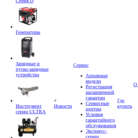
Серия D
Генераторы
Зарядные и
Сервис
пуско-зарядные
устройства
Архивные
модели
О
Регистрация
расширенной
гарантии
Где
Сервисные
Инструмент
Новости
купить
центры
серии ULTRA
Условия
гарантийного
обслуживания
Экспресс-
сервис