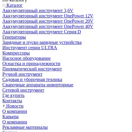
Каталог
Аккумуляторный инструмент 3,6V
Аккумуляторный инструмент OnePower 12V
Аккумуляторный инструмент OnePower 20V
Аккумуляторный инструмент OnePower 40V
Аккумуляторный инструмент Серия D
Генераторы
Зарядные и пуско-зарядные устройства
Инструмент серии ULTRA
Компрессоры
Насосное оборудование
Оснастка и принадлежности
Пневматический инструмент
Ручной инструмент
Садовая и уборочная техника
Сварочные аппараты инверторные
Сетевой инструмент
Где купить
Контакты
Новости
О компании
Карьера
О компании
Рекламные материалы