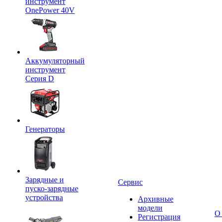
инструмент
OnePower 40V
Аккумуляторный
инструмент
Серия D
Генераторы
Зарядные и
Сервис
пуско-зарядные
устройства
Архивные
модели
О
Регистрация