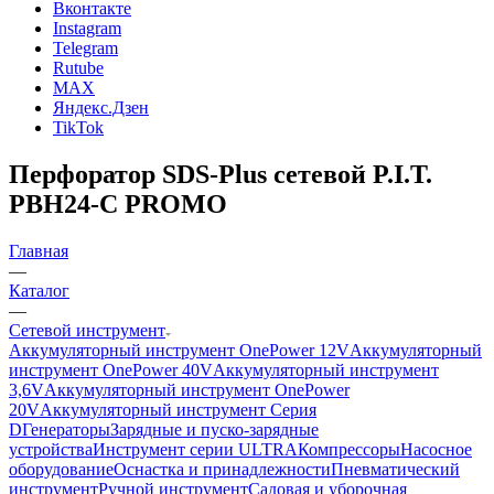
Вконтакте
Instagram
Telegram
Rutube
MAX
Яндекс.Дзен
TikTok
Перфоратор SDS-Plus сетевой P.I.T.
PBH24-C PROMO
Главная
—
Каталог
—
Сетевой инструмент
Аккумуляторный инструмент OnePower 12V
Аккумуляторный
инструмент OnePower 40V
Аккумуляторный инструмент
3,6V
Аккумуляторный инструмент OnePower
20V
Аккумуляторный инструмент Серия
D
Генераторы
Зарядные и пуско-зарядные
устройства
Инструмент серии ULTRA
Компрессоры
Насосное
оборудование
Оснастка и принадлежности
Пневматический
инструмент
Ручной инструмент
Садовая и уборочная