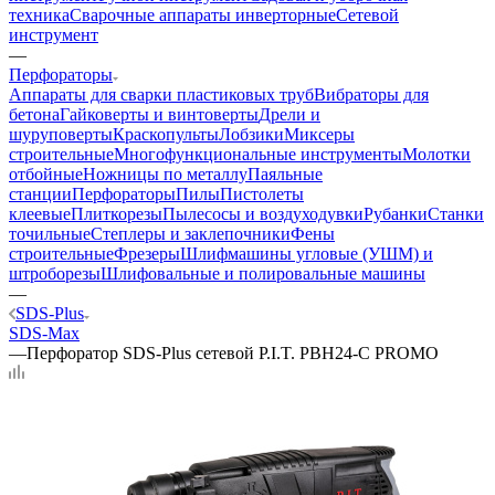
техника
Сварочные аппараты инверторные
Сетевой
инструмент
—
Перфораторы
Аппараты для сварки пластиковых труб
Вибраторы для
бетона
Гайковерты и винтоверты
Дрели и
шуруповерты
Краскопульты
Лобзики
Миксеры
строительные
Многофункциональные инструменты
Молотки
отбойные
Ножницы по металлу
Паяльные
станции
Перфораторы
Пилы
Пистолеты
клеевые
Плиткорезы
Пылесосы и воздуходувки
Рубанки
Станки
точильные
Степлеры и заклепочники
Фены
строительные
Фрезеры
Шлифмашины угловые (УШМ) и
штроборезы
Шлифовальные и полировальные машины
—
SDS-Plus
SDS-Max
—
Перфоратор SDS-Plus сетевой P.I.T. PBH24-C PROMO