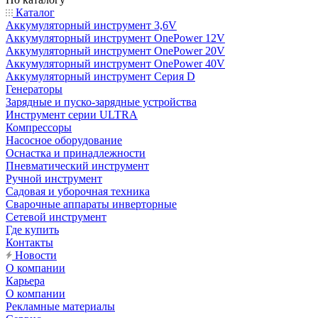
Каталог
Аккумуляторный инструмент 3,6V
Аккумуляторный инструмент OnePower 12V
Аккумуляторный инструмент OnePower 20V
Аккумуляторный инструмент OnePower 40V
Аккумуляторный инструмент Серия D
Генераторы
Зарядные и пуско-зарядные устройства
Инструмент серии ULTRA
Компрессоры
Насосное оборудование
Оснастка и принадлежности
Пневматический инструмент
Ручной инструмент
Садовая и уборочная техника
Сварочные аппараты инверторные
Сетевой инструмент
Где купить
Контакты
Новости
О компании
Карьера
О компании
Рекламные материалы