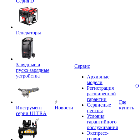
Серия D
Генераторы
Зарядные и
Сервис
пуско-зарядные
устройства
Архивные
модели
О
Регистрация
расширенной
гарантии
Где
Сервисные
Инструмент
Новости
купить
центры
серии ULTRA
Условия
гарантийного
обслуживания
Экспресс-
сервис