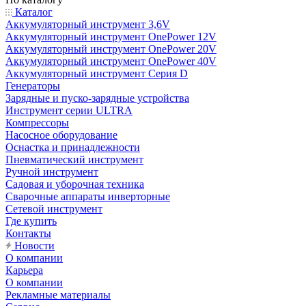
Каталог
Аккумуляторный инструмент 3,6V
Аккумуляторный инструмент OnePower 12V
Аккумуляторный инструмент OnePower 20V
Аккумуляторный инструмент OnePower 40V
Аккумуляторный инструмент Серия D
Генераторы
Зарядные и пуско-зарядные устройства
Инструмент серии ULTRA
Компрессоры
Насосное оборудование
Оснастка и принадлежности
Пневматический инструмент
Ручной инструмент
Садовая и уборочная техника
Сварочные аппараты инверторные
Сетевой инструмент
Где купить
Контакты
Новости
О компании
Карьера
О компании
Рекламные материалы