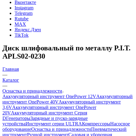
Вконтакте
Instagram
Telegram
Rutube
MAX
Яндекс.Дзен
TikTok
Диск шлифовальный по металлу P.I.T.
APLS02-0230
Главная
—
Каталог
—
Оснастка и принадлежности
Аккумуляторный инструмент OnePower 12V
Аккумуляторный
инструмент OnePower 40V
Аккумуляторный инструмент
3,6V
Аккумуляторный инструмент OnePower
20V
Аккумуляторный инструмент Серия
D
Генераторы
Зарядные и пуско-зарядные
устройства
Инструмент серии ULTRA
Компрессоры
Насосное
оборудование
Оснастка и принадлежности
Пневматический
инструмент
Ручной инструмент
Садовая и уборочная