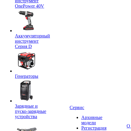
инструмент
OnePower 40V
Аккумуляторный
инструмент
Серия D
Генераторы
Зарядные и
Сервис
пуско-зарядные
устройства
Архивные
модели
О
Регистрация