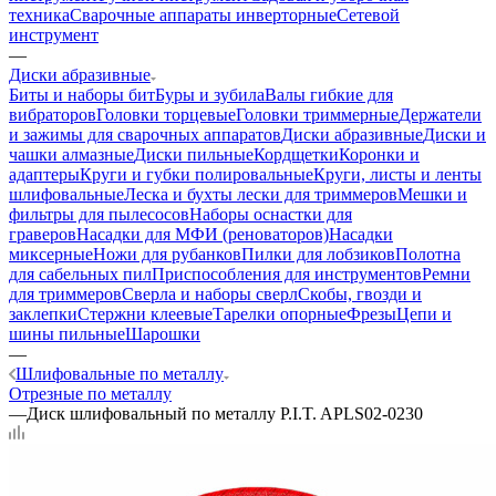
техника
Сварочные аппараты инверторные
Сетевой
инструмент
—
Диски абразивные
Биты и наборы бит
Буры и зубила
Валы гибкие для
вибраторов
Головки торцевые
Головки триммерные
Держатели
и зажимы для сварочных аппаратов
Диски абразивные
Диски и
чашки алмазные
Диски пильные
Кордщетки
Коронки и
адаптеры
Круги и губки полировальные
Круги, листы и ленты
шлифовальные
Леска и бухты лески для триммеров
Мешки и
фильтры для пылесосов
Наборы оснастки для
граверов
Насадки для МФИ (реноваторов)
Насадки
миксерные
Ножи для рубанков
Пилки для лобзиков
Полотна
для сабельных пил
Приспособления для инструментов
Ремни
для триммеров
Сверла и наборы сверл
Скобы, гвозди и
заклепки
Стержни клеевые
Тарелки опорные
Фрезы
Цепи и
шины пильные
Шарошки
—
Шлифовальные по металлу
Отрезные по металлу
—
Диск шлифовальный по металлу P.I.T. APLS02-0230