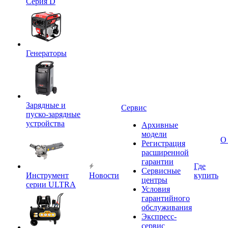
Серия D
Генераторы
Зарядные и
Сервис
пуско-зарядные
устройства
Архивные
модели
О
Регистрация
расширенной
гарантии
Где
Сервисные
Инструмент
Новости
купить
центры
серии ULTRA
Условия
гарантийного
обслуживания
Экспресс-
сервис