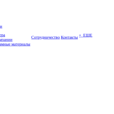
ии
ера
+ ЕЩЕ
Сотрудничество
Контакты
мпании
амные материалы