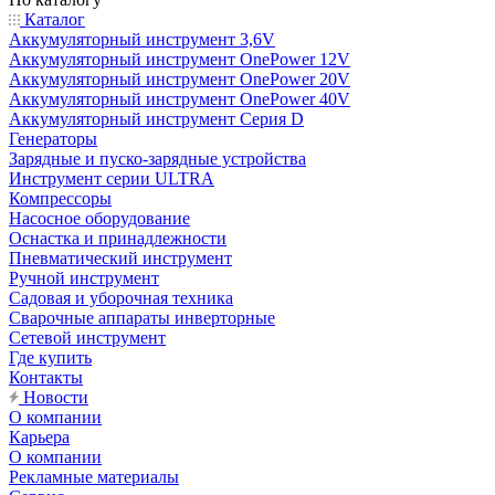
Каталог
Аккумуляторный инструмент 3,6V
Аккумуляторный инструмент OnePower 12V
Аккумуляторный инструмент OnePower 20V
Аккумуляторный инструмент OnePower 40V
Аккумуляторный инструмент Серия D
Генераторы
Зарядные и пуско-зарядные устройства
Инструмент серии ULTRA
Компрессоры
Насосное оборудование
Оснастка и принадлежности
Пневматический инструмент
Ручной инструмент
Садовая и уборочная техника
Сварочные аппараты инверторные
Сетевой инструмент
Где купить
Контакты
Новости
О компании
Карьера
О компании
Рекламные материалы