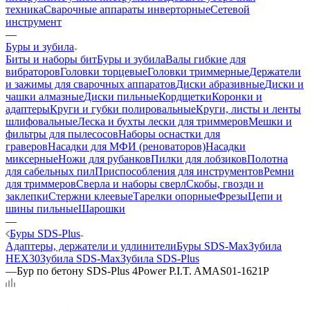
техника
Сварочные аппараты инверторные
Сетевой
инструмент
—
Буры и зубила
Биты и наборы бит
Буры и зубила
Валы гибкие для
вибраторов
Головки торцевые
Головки триммерные
Держатели
и зажимы для сварочных аппаратов
Диски абразивные
Диски и
чашки алмазные
Диски пильные
Кордщетки
Коронки и
адаптеры
Круги и губки полировальные
Круги, листы и ленты
шлифовальные
Леска и бухты лески для триммеров
Мешки и
фильтры для пылесосов
Наборы оснастки для
граверов
Насадки для МФИ (реноваторов)
Насадки
миксерные
Ножи для рубанков
Пилки для лобзиков
Полотна
для сабельных пил
Приспособления для инструментов
Ремни
для триммеров
Сверла и наборы сверл
Скобы, гвозди и
заклепки
Стержни клеевые
Тарелки опорные
Фрезы
Цепи и
шины пильные
Шарошки
—
Буры SDS-Plus
Адаптеры, держатели и удлинители
Буры SDS-Max
Зубила
HEX30
Зубила SDS-Max
Зубила SDS-Plus
—
Бур по бетону SDS-Plus 4Power P.I.T. AMAS01-1621P