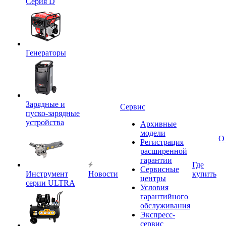
Серия D
Генераторы
Зарядные и
Сервис
пуско-зарядные
устройства
Архивные
модели
О
Регистрация
расширенной
гарантии
Где
Сервисные
Инструмент
Новости
купить
центры
серии ULTRA
Условия
гарантийного
обслуживания
Экспресс-
сервис