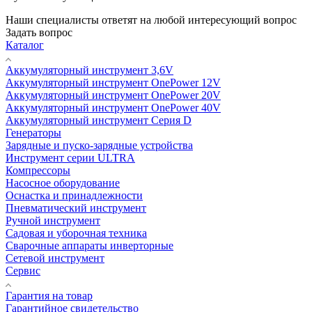
Наши специалисты ответят на любой интересующий вопрос
Задать вопрос
Каталог
Аккумуляторный инструмент 3,6V
Аккумуляторный инструмент OnePower 12V
Аккумуляторный инструмент OnePower 20V
Аккумуляторный инструмент OnePower 40V
Аккумуляторный инструмент Серия D
Генераторы
Зарядные и пуско-зарядные устройства
Инструмент серии ULTRA
Компрессоры
Насосное оборудование
Оснастка и принадлежности
Пневматический инструмент
Ручной инструмент
Садовая и уборочная техника
Сварочные аппараты инверторные
Сетевой инструмент
Сервис
Гарантия на товар
Гарантийное свидетельство