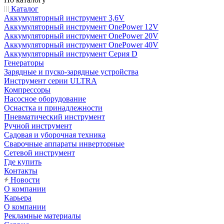
Каталог
Аккумуляторный инструмент 3,6V
Аккумуляторный инструмент OnePower 12V
Аккумуляторный инструмент OnePower 20V
Аккумуляторный инструмент OnePower 40V
Аккумуляторный инструмент Серия D
Генераторы
Зарядные и пуско-зарядные устройства
Инструмент серии ULTRA
Компрессоры
Насосное оборудование
Оснастка и принадлежности
Пневматический инструмент
Ручной инструмент
Садовая и уборочная техника
Сварочные аппараты инверторные
Сетевой инструмент
Где купить
Контакты
Новости
О компании
Карьера
О компании
Рекламные материалы