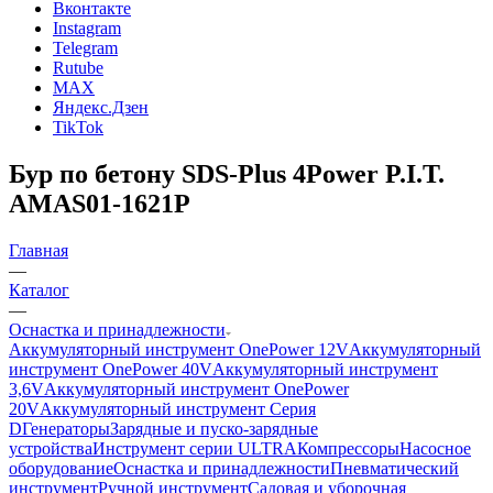
Вконтакте
Instagram
Telegram
Rutube
MAX
Яндекс.Дзен
TikTok
Бур по бетону SDS-Plus 4Power P.I.T.
AMAS01-1621P
Главная
—
Каталог
—
Оснастка и принадлежности
Аккумуляторный инструмент OnePower 12V
Аккумуляторный
инструмент OnePower 40V
Аккумуляторный инструмент
3,6V
Аккумуляторный инструмент OnePower
20V
Аккумуляторный инструмент Серия
D
Генераторы
Зарядные и пуско-зарядные
устройства
Инструмент серии ULTRA
Компрессоры
Насосное
оборудование
Оснастка и принадлежности
Пневматический
инструмент
Ручной инструмент
Садовая и уборочная