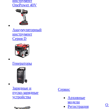
инструмент
OnePower 40V
Аккумуляторный
инструмент
Серия D
Генераторы
Зарядные и
Сервис
пуско-зарядные
устройства
Архивные
модели
О
Регистрация