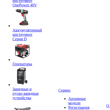
инструмент
OnePower 40V
Аккумуляторный
инструмент
Серия D
Генераторы
Зарядные и
Сервис
пуско-зарядные
устройства
Архивные
модели
О
Регистрация