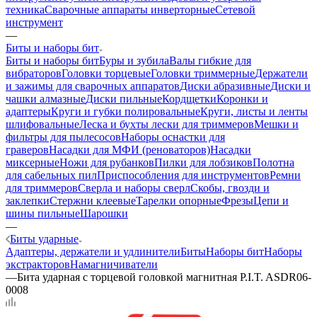
техника
Сварочные аппараты инверторные
Сетевой
инструмент
—
Биты и наборы бит
Биты и наборы бит
Буры и зубила
Валы гибкие для
вибраторов
Головки торцевые
Головки триммерные
Держатели
и зажимы для сварочных аппаратов
Диски абразивные
Диски и
чашки алмазные
Диски пильные
Кордщетки
Коронки и
адаптеры
Круги и губки полировальные
Круги, листы и ленты
шлифовальные
Леска и бухты лески для триммеров
Мешки и
фильтры для пылесосов
Наборы оснастки для
граверов
Насадки для МФИ (реноваторов)
Насадки
миксерные
Ножи для рубанков
Пилки для лобзиков
Полотна
для сабельных пил
Приспособления для инструментов
Ремни
для триммеров
Сверла и наборы сверл
Скобы, гвозди и
заклепки
Стержни клеевые
Тарелки опорные
Фрезы
Цепи и
шины пильные
Шарошки
—
Биты ударные
Адаптеры, держатели и удлинители
Биты
Наборы бит
Наборы
экстракторов
Намагничиватели
—
Бита ударная с торцевой головкой магнитная P.I.T. ASDR06-
0008