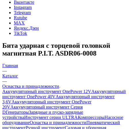
Вконтакте
Instagram
Telegram
Rutube
MAX
Яндекс.Дзен
TikTok
Бита ударная с торцевой головкой
магнитная P.I.T. ASDR06-0008
Главная
—
Каталог
—
Оснастка и принадлежности
Аккумуляторный инструмент OnePower 12V
Аккумуляторный
инструмент OnePower 40V
Аккумуляторный инструмент
3,6V
Аккумуляторный инструмент OnePower
20V
Аккумуляторный инструмент Серия
D
Генераторы
Зарядные и пуско-зарядные
устройства
Инструмент серии ULTRA
Компрессоры
Насосное
оборудование
Оснастка и принадлежности
Пневматический
инструмент
Ручной инструмент
Садовая и уборочная