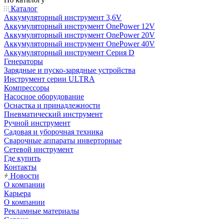
Каталог
Аккумуляторный инструмент 3,6V
Аккумуляторный инструмент OnePower 12V
Аккумуляторный инструмент OnePower 20V
Аккумуляторный инструмент OnePower 40V
Аккумуляторный инструмент Серия D
Генераторы
Зарядные и пуско-зарядные устройства
Инструмент серии ULTRA
Компрессоры
Насосное оборудование
Оснастка и принадлежности
Пневматический инструмент
Ручной инструмент
Садовая и уборочная техника
Сварочные аппараты инверторные
Сетевой инструмент
Где купить
Контакты
Новости
О компании
Карьера
О компании
Рекламные материалы