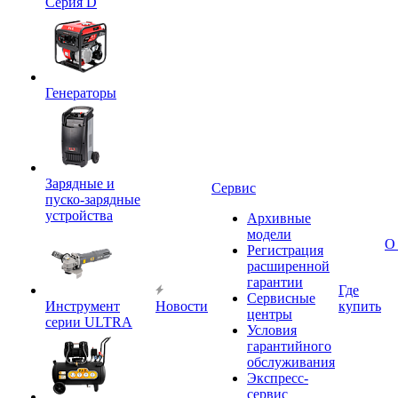
Серия D
Генераторы
Зарядные и
Сервис
пуско-зарядные
устройства
Архивные
модели
О
Регистрация
расширенной
гарантии
Где
Сервисные
Инструмент
Новости
купить
центры
серии ULTRA
Условия
гарантийного
обслуживания
Экспресс-
сервис