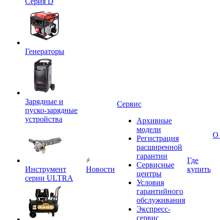
Серия D
Генераторы
Зарядные и
Сервис
пуско-зарядные
устройства
Архивные
модели
О
Регистрация
расширенной
гарантии
Где
Сервисные
Инструмент
Новости
купить
центры
серии ULTRA
Условия
гарантийного
обслуживания
Экспресс-
сервис