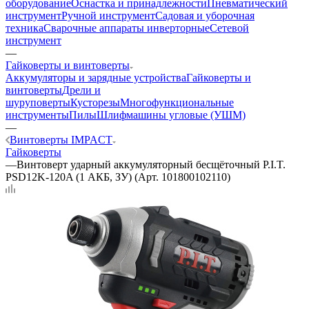
оборудование
Оснастка и принадлежности
Пневматический
инструмент
Ручной инструмент
Садовая и уборочная
техника
Сварочные аппараты инверторные
Сетевой
инструмент
—
Гайковерты и винтоверты
Аккумуляторы и зарядные устройства
Гайковерты и
винтоверты
Дрели и
шуруповерты
Кусторезы
Многофункциональные
инструменты
Пилы
Шлифмашины угловые (УШМ)
—
Винтоверты IMPACT
Гайковерты
—
Винтоверт ударный аккумуляторный бесщёточный P.I.T.
PSD12K-120A (1 АКБ, ЗУ) (Арт. 101800102110)