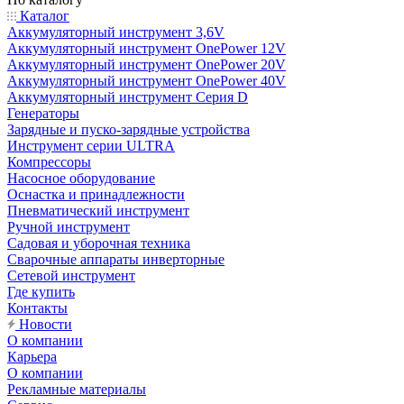
Каталог
Аккумуляторный инструмент 3,6V
Аккумуляторный инструмент OnePower 12V
Аккумуляторный инструмент OnePower 20V
Аккумуляторный инструмент OnePower 40V
Аккумуляторный инструмент Серия D
Генераторы
Зарядные и пуско-зарядные устройства
Инструмент серии ULTRA
Компрессоры
Насосное оборудование
Оснастка и принадлежности
Пневматический инструмент
Ручной инструмент
Садовая и уборочная техника
Сварочные аппараты инверторные
Сетевой инструмент
Где купить
Контакты
Новости
О компании
Карьера
О компании
Рекламные материалы