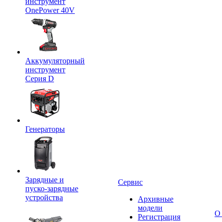
инструмент
OnePower 40V
Аккумуляторный
инструмент
Серия D
Генераторы
Зарядные и
Сервис
пуско-зарядные
устройства
Архивные
модели
О
Регистрация