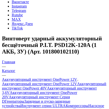
Вконтакте
Instagram
Telegram
Rutube
MAX
Яндекс.Дзен
TikTok
Винтоверт ударный аккумуляторный
бесщёточный P.I.T. PSD12K-120A (1
АКБ, ЗУ) (Арт. 101800102110)
Главная
—
Каталог
—
Аккумуляторный инструмент OnePower 12V
Аккумуляторный инструмент OnePower 12V
Аккумуляторный
инструмент OnePower 40V
Аккумуляторный инструмент
3,6V
Аккумуляторный инструмент OnePower
20V
Аккумуляторный инструмент Серия
D
Генераторы
Зарядные и пуско-зарядные
устройства
Инструмент серии ULTRA
Компрессоры
Насосное