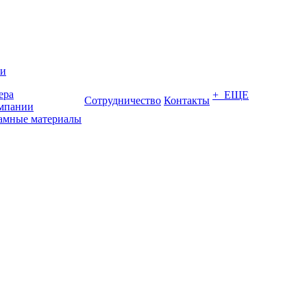
ии
ера
+ ЕЩЕ
Сотрудничество
Контакты
мпании
амные материалы