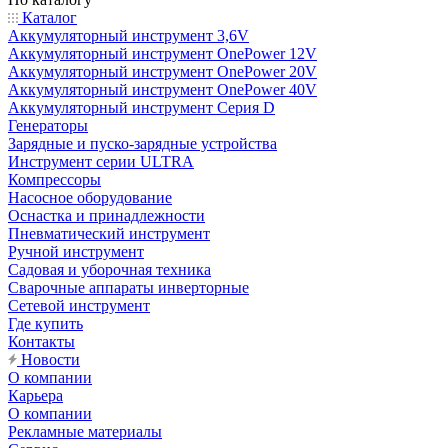
Каталог
Аккумуляторный инструмент 3,6V
Аккумуляторный инструмент OnePower 12V
Аккумуляторный инструмент OnePower 20V
Аккумуляторный инструмент OnePower 40V
Аккумуляторный инструмент Серия D
Генераторы
Зарядные и пуско-зарядные устройства
Инструмент серии ULTRA
Компрессоры
Насосное оборудование
Оснастка и принадлежности
Пневматический инструмент
Ручной инструмент
Садовая и уборочная техника
Сварочные аппараты инверторные
Сетевой инструмент
Где купить
Контакты
Новости
О компании
Карьера
О компании
Рекламные материалы