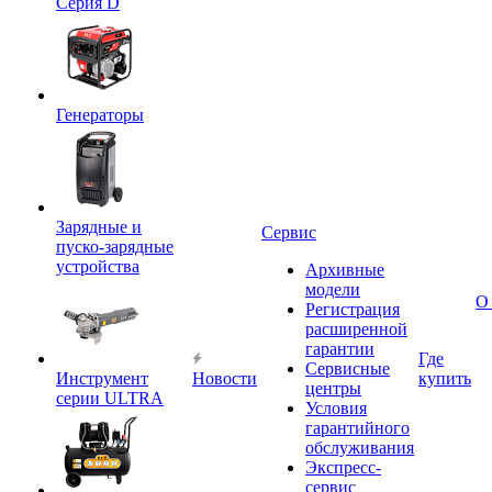
Серия D
Генераторы
Зарядные и
Сервис
пуско-зарядные
устройства
Архивные
модели
О
Регистрация
расширенной
гарантии
Где
Сервисные
Инструмент
Новости
купить
центры
серии ULTRA
Условия
гарантийного
обслуживания
Экспресс-
сервис