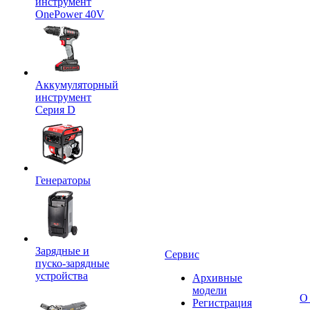
инструмент
OnePower 40V
Аккумуляторный
инструмент
Серия D
Генераторы
Зарядные и
Сервис
пуско-зарядные
устройства
Архивные
модели
О
Регистрация