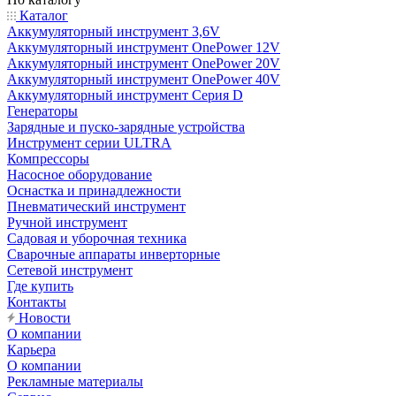
Каталог
Аккумуляторный инструмент 3,6V
Аккумуляторный инструмент OnePower 12V
Аккумуляторный инструмент OnePower 20V
Аккумуляторный инструмент OnePower 40V
Аккумуляторный инструмент Серия D
Генераторы
Зарядные и пуско-зарядные устройства
Инструмент серии ULTRA
Компрессоры
Насосное оборудование
Оснастка и принадлежности
Пневматический инструмент
Ручной инструмент
Садовая и уборочная техника
Сварочные аппараты инверторные
Сетевой инструмент
Где купить
Контакты
Новости
О компании
Карьера
О компании
Рекламные материалы