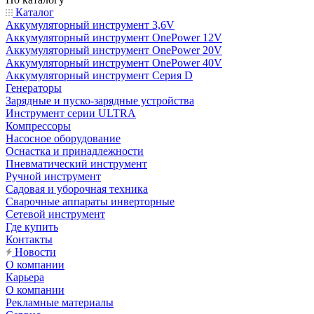
Каталог
Аккумуляторный инструмент 3,6V
Аккумуляторный инструмент OnePower 12V
Аккумуляторный инструмент OnePower 20V
Аккумуляторный инструмент OnePower 40V
Аккумуляторный инструмент Серия D
Генераторы
Зарядные и пуско-зарядные устройства
Инструмент серии ULTRA
Компрессоры
Насосное оборудование
Оснастка и принадлежности
Пневматический инструмент
Ручной инструмент
Садовая и уборочная техника
Сварочные аппараты инверторные
Сетевой инструмент
Где купить
Контакты
Новости
О компании
Карьера
О компании
Рекламные материалы