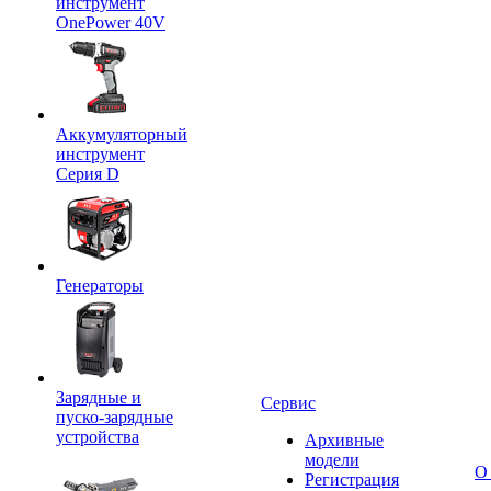
инструмент
OnePower 40V
Аккумуляторный
инструмент
Серия D
Генераторы
Зарядные и
Сервис
пуско-зарядные
устройства
Архивные
модели
О
Регистрация