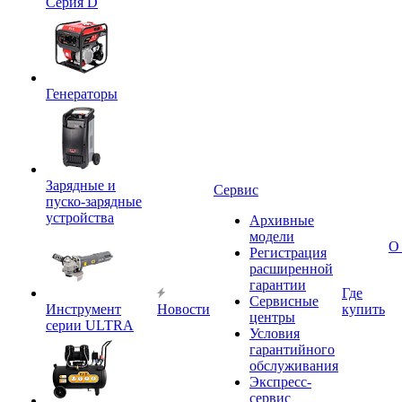
Серия D
Генераторы
Зарядные и
Сервис
пуско-зарядные
устройства
Архивные
модели
О
Регистрация
расширенной
гарантии
Где
Сервисные
Инструмент
Новости
купить
центры
серии ULTRA
Условия
гарантийного
обслуживания
Экспресс-
сервис