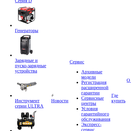
Серия D
Генераторы
Зарядные и
Сервис
пуско-зарядные
устройства
Архивные
модели
О
Регистрация
расширенной
гарантии
Где
Сервисные
Инструмент
Новости
купить
центры
серии ULTRA
Условия
гарантийного
обслуживания
Экспресс-
сервис