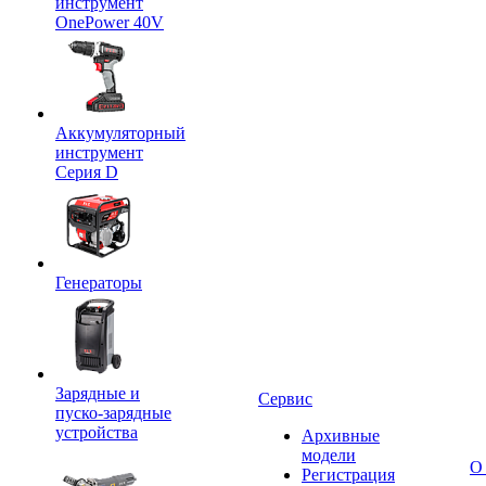
инструмент
OnePower 40V
Аккумуляторный
инструмент
Серия D
Генераторы
Зарядные и
Сервис
пуско-зарядные
устройства
Архивные
модели
О
Регистрация