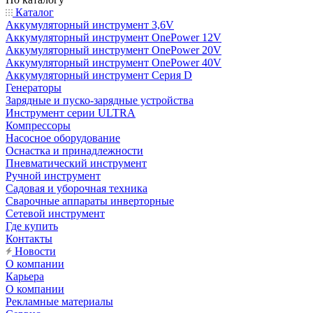
Каталог
Аккумуляторный инструмент 3,6V
Аккумуляторный инструмент OnePower 12V
Аккумуляторный инструмент OnePower 20V
Аккумуляторный инструмент OnePower 40V
Аккумуляторный инструмент Серия D
Генераторы
Зарядные и пуско-зарядные устройства
Инструмент серии ULTRA
Компрессоры
Насосное оборудование
Оснастка и принадлежности
Пневматический инструмент
Ручной инструмент
Садовая и уборочная техника
Сварочные аппараты инверторные
Сетевой инструмент
Где купить
Контакты
Новости
О компании
Карьера
О компании
Рекламные материалы