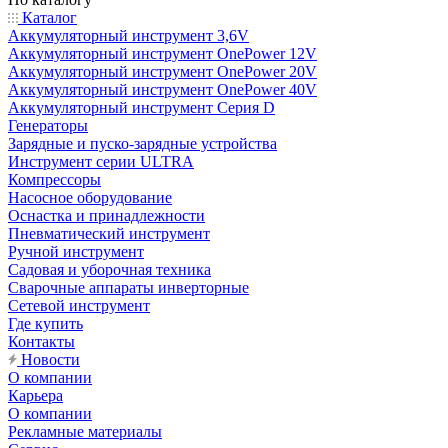
Каталог
Аккумуляторный инструмент 3,6V
Аккумуляторный инструмент OnePower 12V
Аккумуляторный инструмент OnePower 20V
Аккумуляторный инструмент OnePower 40V
Аккумуляторный инструмент Серия D
Генераторы
Зарядные и пуско-зарядные устройства
Инструмент серии ULTRA
Компрессоры
Насосное оборудование
Оснастка и принадлежности
Пневматический инструмент
Ручной инструмент
Садовая и уборочная техника
Сварочные аппараты инверторные
Сетевой инструмент
Где купить
Контакты
Новости
О компании
Карьера
О компании
Рекламные материалы