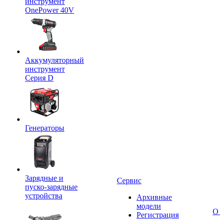
инструмент
OnePower 40V
Аккумуляторный
инструмент
Серия D
Генераторы
Зарядные и
Сервис
пуско-зарядные
устройства
Архивные
модели
О
Регистрация