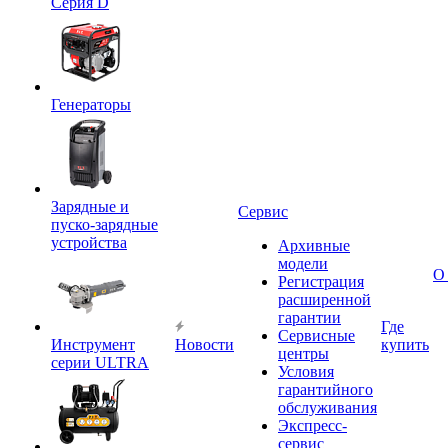
Серия D
Генераторы
Зарядные и
Сервис
пуско-зарядные
устройства
Архивные
модели
О
Регистрация
расширенной
гарантии
Где
Сервисные
Инструмент
Новости
купить
центры
серии ULTRA
Условия
гарантийного
обслуживания
Экспресс-
сервис