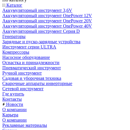
Каталог
Аккумуляторный инструмент 3,6V
Аккумуляторный инструмент OnePower 12V
Аккумуляторный инструмент OnePower 20V
Аккумуляторный инструмент OnePower 40V
Аккумуляторный инструмент Серия D
Генераторы
Зарядные и пуско-зарядные устройства
Инструмент серии ULTRA
Компрессоры
Насосное оборудование
Оснастка и принадлежности
Пневматический инструмент
Ручной инструмент
Садовая и уборочная техника
Сварочные аппараты инверторные
Сетевой инструмент
Где купить
Контакты
Новости
О компании
Карьера
О компании
Рекламные материалы