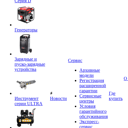
Серия D
Генераторы
Зарядные и
Сервис
пуско-зарядные
устройства
Архивные
модели
О
Регистрация
расширенной
гарантии
Где
Сервисные
Инструмент
Новости
купить
центры
серии ULTRA
Условия
гарантийного
обслуживания
Экспресс-
сервис