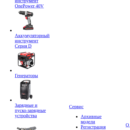
инструмент
OnePower 40V
Аккумуляторный
инструмент
Серия D
Генераторы
Зарядные и
Сервис
пуско-зарядные
устройства
Архивные
модели
О
Регистрация