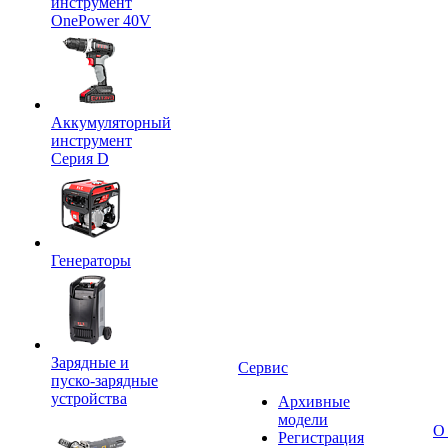
инструмент
OnePower 40V
Аккумуляторный
инструмент
Серия D
Генераторы
Зарядные и
Сервис
пуско-зарядные
устройства
Архивные
модели
О
Регистрация