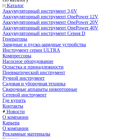
Каталог
Аккумуляторный инструмент 3,6V
Аккумуляторный инструмент OnePower 12V
Аккумуляторный инструмент OnePower 20V
Аккумуляторный инструмент OnePower 40V
Аккумуляторный инструмент Серия D
Генераторы
Зарядные и пуско-зарядные устройства
Инструмент серии ULTRA
Компрессоры
Насосное оборудование
Оснастка и принадлежности
Пневматический инструмент
Ручной инструмент
Садовая и уборочная техника
Сварочные аппараты инверторные
Сетевой инструмент
Где купить
Контакты
Новости
О компании
Карьера
О компании
Рекламные материалы