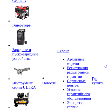
Серия D
Генераторы
Зарядные и
Сервис
пуско-зарядные
устройства
Архивные
модели
О
Регистрация
расширенной
гарантии
Где
Сервисные
Инструмент
Новости
купить
центры
серии ULTRA
Условия
гарантийного
обслуживания
Экспресс-
сервис