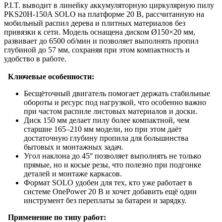
P.I.T. выводит в линейку аккумуляторную циркулярную пилу
PKS20H‑150A SOLO на платформе 20 В, рассчитанную на
мобильный распил дерева и плитных материалов без
привязки к сети. Модель оснащена диском Ø150×20 мм,
развивает до 6500 об/мин и позволяет выполнять пропил
глубиной до 57 мм, сохраняя при этом компактность и
удобство в работе.
Ключевые особенности:
Бесщёточный двигатель помогает держать стабильные
обороты и ресурс под нагрузкой, что особенно важно
при частом распиле листовых материалов и доски.
Диск 150 мм делает пилу более компактной, чем
старшие 165–210 мм модели, но при этом даёт
достаточную глубину пропила для большинства
бытовых и монтажных задач.
Угол наклона до 45° позволяет выполнять не только
прямые, но и косые резы, что полезно при подгонке
деталей и монтаже каркасов.
Формат SOLO удобен для тех, кто уже работает в
системе OnePower 20 В и хочет добавить ещё один
инструмент без переплаты за батареи и зарядку.
Применение по типу работ: