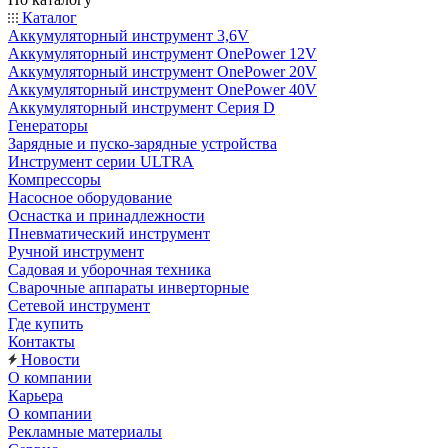
Каталог
Аккумуляторный инструмент 3,6V
Аккумуляторный инструмент OnePower 12V
Аккумуляторный инструмент OnePower 20V
Аккумуляторный инструмент OnePower 40V
Аккумуляторный инструмент Серия D
Генераторы
Зарядные и пуско-зарядные устройства
Инструмент серии ULTRA
Компрессоры
Насосное оборудование
Оснастка и принадлежности
Пневматический инструмент
Ручной инструмент
Садовая и уборочная техника
Сварочные аппараты инверторные
Сетевой инструмент
Где купить
Контакты
Новости
О компании
Карьера
О компании
Рекламные материалы