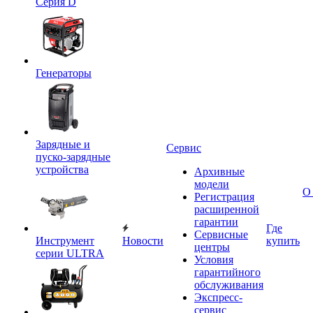
Серия D
Генераторы
Зарядные и
Сервис
пуско-зарядные
устройства
Архивные
модели
О
Регистрация
расширенной
гарантии
Где
Сервисные
Инструмент
Новости
купить
центры
серии ULTRA
Условия
гарантийного
обслуживания
Экспресс-
сервис