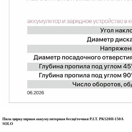
Пила циркулярная аккумуляторная бесщёточная P.I.T. PKS20H‑150A
SOLO