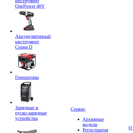
инструмент
OnePower 40V
Аккумуляторный
инструмент
Серия D
Генераторы
Зарядные и
Сервис
пуско-зарядные
устройства
Архивные
модели
О
Регистрация