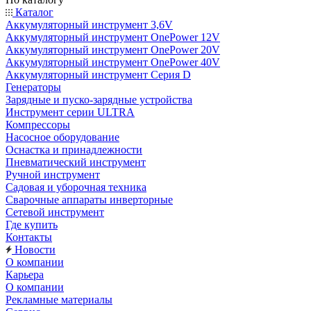
Каталог
Аккумуляторный инструмент 3,6V
Аккумуляторный инструмент OnePower 12V
Аккумуляторный инструмент OnePower 20V
Аккумуляторный инструмент OnePower 40V
Аккумуляторный инструмент Серия D
Генераторы
Зарядные и пуско-зарядные устройства
Инструмент серии ULTRA
Компрессоры
Насосное оборудование
Оснастка и принадлежности
Пневматический инструмент
Ручной инструмент
Садовая и уборочная техника
Сварочные аппараты инверторные
Сетевой инструмент
Где купить
Контакты
Новости
О компании
Карьера
О компании
Рекламные материалы