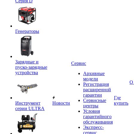
Серия D
Генераторы
Зарядные и
Сервис
пуско-зарядные
устройства
Архивные
модели
О
Регистрация
расширенной
гарантии
Где
Сервисные
Инструмент
Новости
купить
центры
серии ULTRA
Условия
гарантийного
обслуживания
Экспресс-
сервис