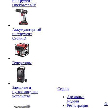
инструмент
OnePower 40V
Аккумуляторный
инструмент
Серия D
Генераторы
Зарядные и
Сервис
пуско-зарядные
устройства
Архивные
модели
О
Регистрация