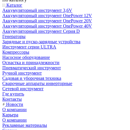
Каталог
Аккумуляторный инструмент 3,6V
Аккумуляторный инструмент OnePower 12V
Аккумуляторный инструмент OnePower 20V
Аккумуляторный инструмент OnePower 40V
Аккумуляторный инструмент Серия D
Генераторы
Зарядные и пуско-зарядные устройства
Инструмент серии ULTRA
Компрессоры
Насосное оборудование
Оснастка и принадлежности
Пневматический инструмент
Ручной инструмент
Садовая и уборочная техника
Сварочные аппараты инверторные
Сетевой инструмент
Где купить
Контакты
Новости
О компании
Карьера
О компании
Рекламные материалы