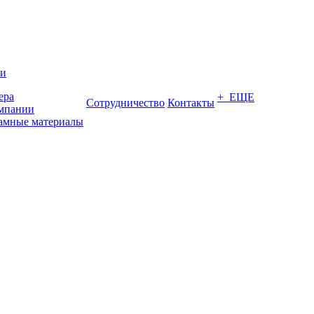
ии
ера
+ ЕЩЕ
Сотрудничество
Контакты
мпании
амные материалы