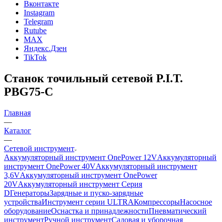
Вконтакте
Instagram
Telegram
Rutube
MAX
Яндекс.Дзен
TikTok
Станок точильный сетевой P.I.T.
PBG75-C
Главная
—
Каталог
—
Сетевой инструмент
Аккумуляторный инструмент OnePower 12V
Аккумуляторный
инструмент OnePower 40V
Аккумуляторный инструмент
3,6V
Аккумуляторный инструмент OnePower
20V
Аккумуляторный инструмент Серия
D
Генераторы
Зарядные и пуско-зарядные
устройства
Инструмент серии ULTRA
Компрессоры
Насосное
оборудование
Оснастка и принадлежности
Пневматический
инструмент
Ручной инструмент
Садовая и уборочная