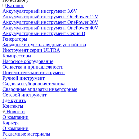
Каталог
Аккумуляторный инструмент 3,6V
Аккумуляторный инструмент OnePower 12V
Аккумуляторный инструмент OnePower 20V
Аккумуляторный инструмент OnePower 40V
Аккумуляторный инструмент Серия D
Генераторы
Зарядные и пуско-зарядные устройства
Инструмент серии ULTRA
Компрессоры
Насосное оборудование
Оснастка и принадлежности
Пневматический инструмент
Ручной инструмент
Садовая и уборочная техника
Сварочные аппараты инверторные
Сетевой инструмент
Где купить
Контакты
Новости
О компании
Карьера
О компании
Рекламные материалы