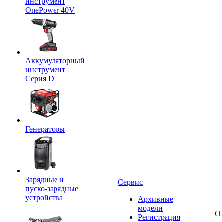
инструмент
OnePower 40V
Аккумуляторный
инструмент
Серия D
Генераторы
Зарядные и
Сервис
пуско-зарядные
устройства
Архивные
модели
О
Регистрация