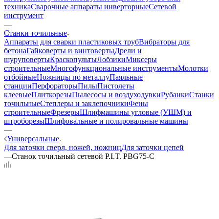
техника
Сварочные аппараты инверторные
Сетевой
инструмент
—
Станки точильные
Аппараты для сварки пластиковых труб
Вибраторы для
бетона
Гайковерты и винтоверты
Дрели и
шуруповерты
Краскопульты
Лобзики
Миксеры
строительные
Многофункциональные инструменты
Молотки
отбойные
Ножницы по металлу
Паяльные
станции
Перфораторы
Пилы
Пистолеты
клеевые
Плиткорезы
Пылесосы и воздуходувки
Рубанки
Станки
точильные
Степлеры и заклепочники
Фены
строительные
Фрезеры
Шлифмашины угловые (УШМ) и
штроборезы
Шлифовальные и полировальные машины
—
Универсальные
Для заточки сверл, ножей, ножниц
Для заточки цепей
—
Станок точильный сетевой P.I.T. PBG75-C