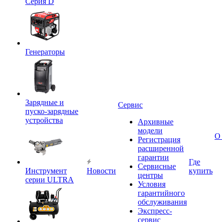
Серия D
Генераторы
Зарядные и
Сервис
пуско-зарядные
устройства
Архивные
модели
О
Регистрация
расширенной
гарантии
Где
Сервисные
Инструмент
Новости
купить
центры
серии ULTRA
Условия
гарантийного
обслуживания
Экспресс-
сервис