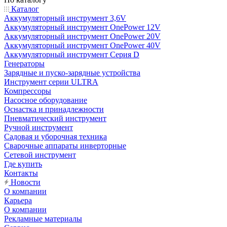
Каталог
Аккумуляторный инструмент 3,6V
Аккумуляторный инструмент OnePower 12V
Аккумуляторный инструмент OnePower 20V
Аккумуляторный инструмент OnePower 40V
Аккумуляторный инструмент Серия D
Генераторы
Зарядные и пуско-зарядные устройства
Инструмент серии ULTRA
Компрессоры
Насосное оборудование
Оснастка и принадлежности
Пневматический инструмент
Ручной инструмент
Садовая и уборочная техника
Сварочные аппараты инверторные
Сетевой инструмент
Где купить
Контакты
Новости
О компании
Карьера
О компании
Рекламные материалы