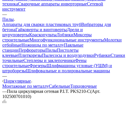
техника
Сварочные аппараты инверторные
Сетевой
инструмент
—
Пилы
Аппараты для сварки пластиковых труб
Вибраторы для
бетона
Гайковерты и винтоверты
Дрели и
шуруповерты
Краскопульты
Лобзики
Миксеры
строительные
Многофункциональные инструменты
Молотки
отбойные
Ножницы по металлу
Паяльные
станции
Перфораторы
Пилы
Пистолеты
клеевые
Плиткорезы
Пылесосы и воздуходувки
Рубанки
Станки
точильные
Степлеры и заклепочники
Фены
строительные
Фрезеры
Шлифмашины угловые (УШМ) и
штроборезы
Шлифовальные и полировальные машины
—
Циркулярные
Монтажные по металлу
Сабельные
Торцовочные
—
Пила циркулярная сетевая P.I.T. PKS210-C(Арт.
102500701010)