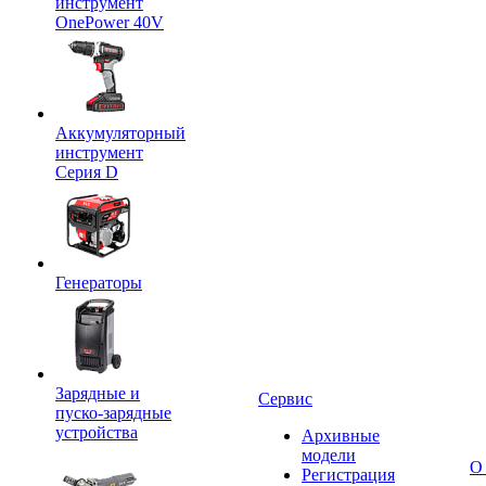
инструмент
OnePower 40V
Аккумуляторный
инструмент
Серия D
Генераторы
Зарядные и
Сервис
пуско-зарядные
устройства
Архивные
модели
О
Регистрация