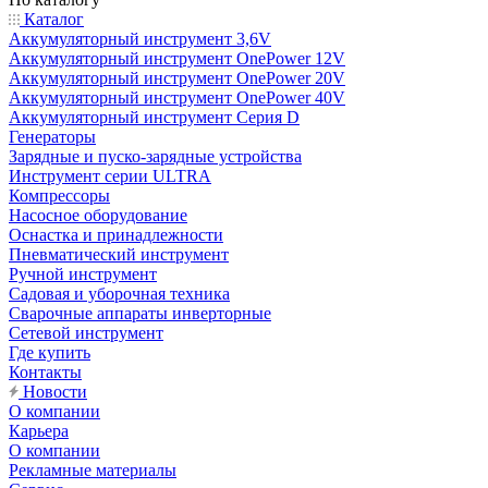
Каталог
Аккумуляторный инструмент 3,6V
Аккумуляторный инструмент OnePower 12V
Аккумуляторный инструмент OnePower 20V
Аккумуляторный инструмент OnePower 40V
Аккумуляторный инструмент Серия D
Генераторы
Зарядные и пуско-зарядные устройства
Инструмент серии ULTRA
Компрессоры
Насосное оборудование
Оснастка и принадлежности
Пневматический инструмент
Ручной инструмент
Садовая и уборочная техника
Сварочные аппараты инверторные
Сетевой инструмент
Где купить
Контакты
Новости
О компании
Карьера
О компании
Рекламные материалы