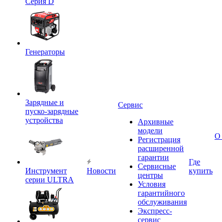
Серия D
Генераторы
Зарядные и
Сервис
пуско-зарядные
устройства
Архивные
модели
О
Регистрация
расширенной
гарантии
Где
Сервисные
Инструмент
Новости
купить
центры
серии ULTRA
Условия
гарантийного
обслуживания
Экспресс-
сервис