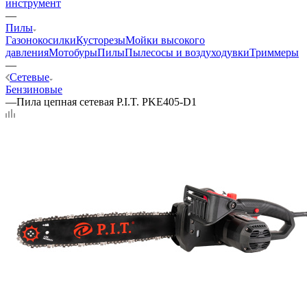
инструмент
—
Пилы
Газонокосилки
Кусторезы
Мойки высокого
давления
Мотобуры
Пилы
Пылесосы и воздуходувки
Триммеры
—
Сетевые
Бензиновые
—
Пила цепная сетевая P.I.T. PKE405-D1