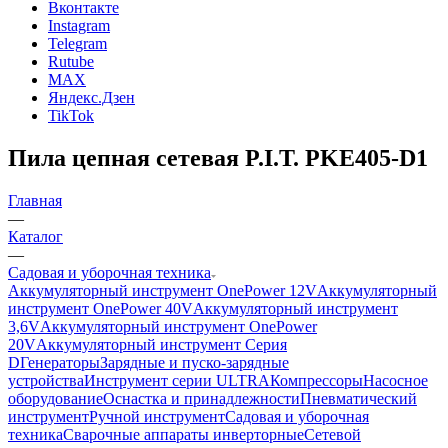
Вконтакте
Instagram
Telegram
Rutube
MAX
Яндекс.Дзен
TikTok
Пила цепная сетевая P.I.T. PKE405-D1
Главная
—
Каталог
—
Садовая и уборочная техника
Аккумуляторный инструмент OnePower 12V
Аккумуляторный
инструмент OnePower 40V
Аккумуляторный инструмент
3,6V
Аккумуляторный инструмент OnePower
20V
Аккумуляторный инструмент Серия
D
Генераторы
Зарядные и пуско-зарядные
устройства
Инструмент серии ULTRA
Компрессоры
Насосное
оборудование
Оснастка и принадлежности
Пневматический
инструмент
Ручной инструмент
Садовая и уборочная
техника
Сварочные аппараты инверторные
Сетевой