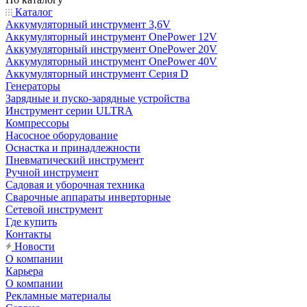
Каталог
Аккумуляторный инструмент 3,6V
Аккумуляторный инструмент OnePower 12V
Аккумуляторный инструмент OnePower 20V
Аккумуляторный инструмент OnePower 40V
Аккумуляторный инструмент Серия D
Генераторы
Зарядные и пуско-зарядные устройства
Инструмент серии ULTRA
Компрессоры
Насосное оборудование
Оснастка и принадлежности
Пневматический инструмент
Ручной инструмент
Садовая и уборочная техника
Сварочные аппараты инверторные
Сетевой инструмент
Где купить
Контакты
Новости
О компании
Карьера
О компании
Рекламные материалы