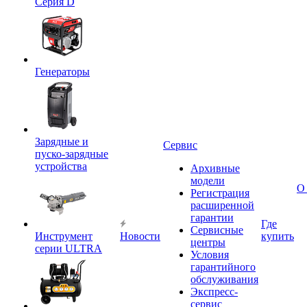
Серия D
Генераторы
Зарядные и
Сервис
пуско-зарядные
устройства
Архивные
модели
О
Регистрация
расширенной
гарантии
Где
Сервисные
Инструмент
Новости
купить
центры
серии ULTRA
Условия
гарантийного
обслуживания
Экспресс-
сервис