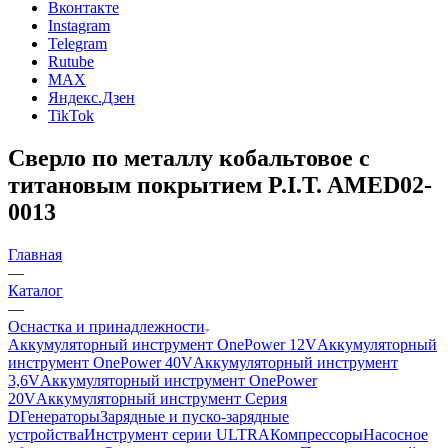
Вконтакте
Instagram
Telegram
Rutube
MAX
Яндекс.Дзен
TikTok
Сверло по металлу кобальтовое с
титановым покрытием P.I.T. AMED02-
0013
Главная
—
Каталог
—
Оснастка и принадлежности
Аккумуляторный инструмент OnePower 12V
Аккумуляторный
инструмент OnePower 40V
Аккумуляторный инструмент
3,6V
Аккумуляторный инструмент OnePower
20V
Аккумуляторный инструмент Серия
D
Генераторы
Зарядные и пуско-зарядные
устройства
Инструмент серии ULTRA
Компрессоры
Насосное