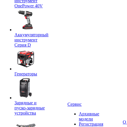
инструмент
OnePower 40V
Аккумуляторный
инструмент
Серия D
Генераторы
Зарядные и
Сервис
пуско-зарядные
устройства
Архивные
модели
О
Регистрация