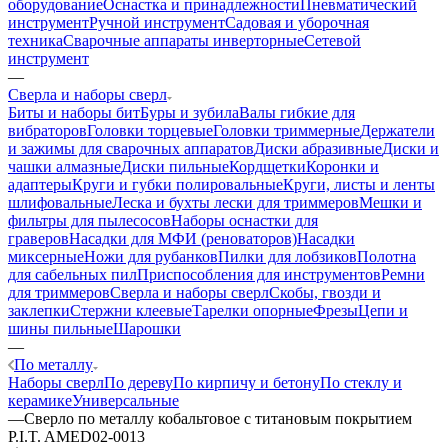
оборудование
Оснастка и принадлежности
Пневматический
инструмент
Ручной инструмент
Садовая и уборочная
техника
Сварочные аппараты инверторные
Сетевой
инструмент
—
Сверла и наборы сверл
Биты и наборы бит
Буры и зубила
Валы гибкие для
вибраторов
Головки торцевые
Головки триммерные
Держатели
и зажимы для сварочных аппаратов
Диски абразивные
Диски и
чашки алмазные
Диски пильные
Кордщетки
Коронки и
адаптеры
Круги и губки полировальные
Круги, листы и ленты
шлифовальные
Леска и бухты лески для триммеров
Мешки и
фильтры для пылесосов
Наборы оснастки для
граверов
Насадки для МФИ (реноваторов)
Насадки
миксерные
Ножи для рубанков
Пилки для лобзиков
Полотна
для сабельных пил
Приспособления для инструментов
Ремни
для триммеров
Сверла и наборы сверл
Скобы, гвозди и
заклепки
Стержни клеевые
Тарелки опорные
Фрезы
Цепи и
шины пильные
Шарошки
—
По металлу
Наборы сверл
По дереву
По кирпичу и бетону
По стеклу и
керамике
Универсальные
—
Сверло по металлу кобальтовое с титановым покрытием
P.I.T. AMED02-0013