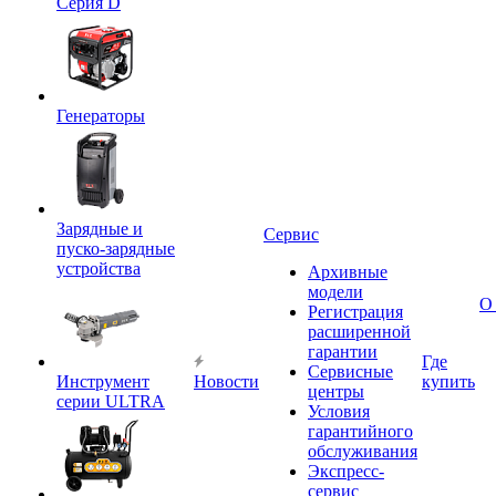
Серия D
Генераторы
Зарядные и
Сервис
пуско-зарядные
устройства
Архивные
модели
О
Регистрация
расширенной
гарантии
Где
Сервисные
Инструмент
Новости
купить
центры
серии ULTRA
Условия
гарантийного
обслуживания
Экспресс-
сервис