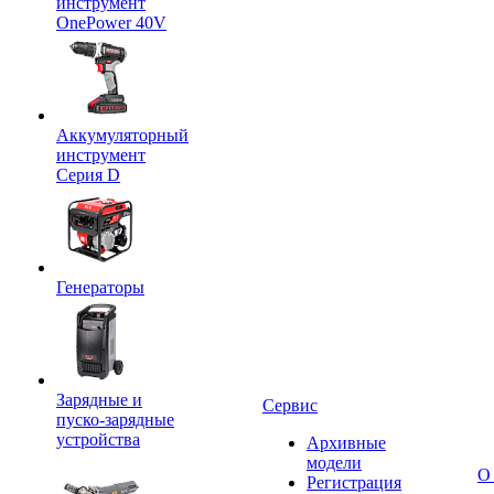
инструмент
OnePower 40V
Аккумуляторный
инструмент
Серия D
Генераторы
Зарядные и
Сервис
пуско-зарядные
устройства
Архивные
модели
О
Регистрация