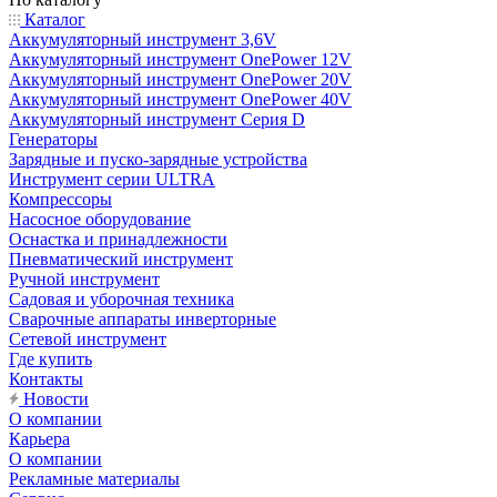
Каталог
Аккумуляторный инструмент 3,6V
Аккумуляторный инструмент OnePower 12V
Аккумуляторный инструмент OnePower 20V
Аккумуляторный инструмент OnePower 40V
Аккумуляторный инструмент Серия D
Генераторы
Зарядные и пуско-зарядные устройства
Инструмент серии ULTRA
Компрессоры
Насосное оборудование
Оснастка и принадлежности
Пневматический инструмент
Ручной инструмент
Садовая и уборочная техника
Сварочные аппараты инверторные
Сетевой инструмент
Где купить
Контакты
Новости
О компании
Карьера
О компании
Рекламные материалы