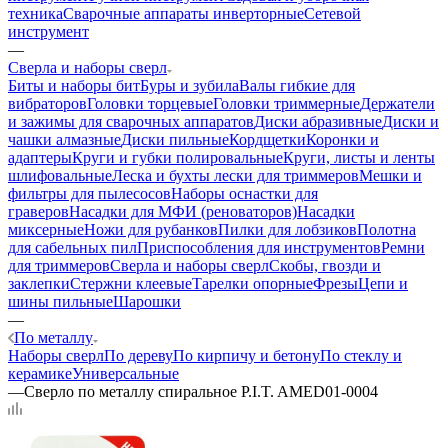
техника
Сварочные аппараты инверторные
Сетевой
инструмент
—
Сверла и наборы сверл
Биты и наборы бит
Буры и зубила
Валы гибкие для
вибраторов
Головки торцевые
Головки триммерные
Держатели
и зажимы для сварочных аппаратов
Диски абразивные
Диски и
чашки алмазные
Диски пильные
Кордщетки
Коронки и
адаптеры
Круги и губки полировальные
Круги, листы и ленты
шлифовальные
Леска и бухты лески для триммеров
Мешки и
фильтры для пылесосов
Наборы оснастки для
граверов
Насадки для МФИ (реноваторов)
Насадки
миксерные
Ножи для рубанков
Пилки для лобзиков
Полотна
для сабельных пил
Приспособления для инструментов
Ремни
для триммеров
Сверла и наборы сверл
Скобы, гвозди и
заклепки
Стержни клеевые
Тарелки опорные
Фрезы
Цепи и
шины пильные
Шарошки
—
По металлу
Наборы сверл
По дереву
По кирпичу и бетону
По стеклу и
керамике
Универсальные
—
Сверло по металлу спиральное P.I.T. AMED01-0004