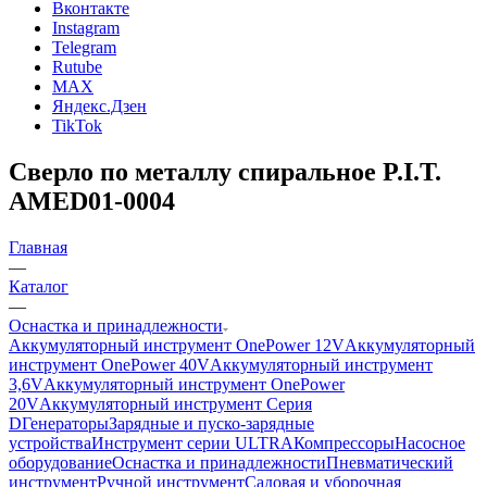
Вконтакте
Instagram
Telegram
Rutube
MAX
Яндекс.Дзен
TikTok
Сверло по металлу спиральное P.I.T.
AMED01-0004
Главная
—
Каталог
—
Оснастка и принадлежности
Аккумуляторный инструмент OnePower 12V
Аккумуляторный
инструмент OnePower 40V
Аккумуляторный инструмент
3,6V
Аккумуляторный инструмент OnePower
20V
Аккумуляторный инструмент Серия
D
Генераторы
Зарядные и пуско-зарядные
устройства
Инструмент серии ULTRA
Компрессоры
Насосное
оборудование
Оснастка и принадлежности
Пневматический
инструмент
Ручной инструмент
Садовая и уборочная