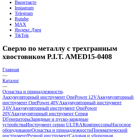
Вконтакте
Instagram
Telegram
Rutube
MAX
Яндекс.Дзен
TikTok
Сверло по металлу с трехгранным
хвостовиком P.I.T. AMED15-0408
Главная
—
Каталог
—
Оснастка и принадлежности
Аккумуляторный инструмент OnePower 12V
Аккумуляторный
инструмент OnePower 40V
Аккумуляторный инструмент
3,6V
Аккумуляторный инструмент OnePower
20V
Аккумуляторный инструмент Серия
D
Генераторы
Зарядные и пуско-зарядные
устройства
Инструмент серии ULTRA
Компрессоры
Насосное
оборудование
Оснастка и принадлежности
Пневматический
инструмент
Ручной инструмент
Садовая и уборочная