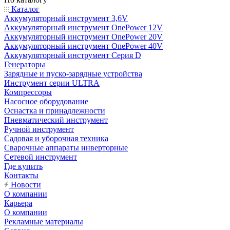
Каталог
Аккумуляторный инструмент 3,6V
Аккумуляторный инструмент OnePower 12V
Аккумуляторный инструмент OnePower 20V
Аккумуляторный инструмент OnePower 40V
Аккумуляторный инструмент Серия D
Генераторы
Зарядные и пуско-зарядные устройства
Инструмент серии ULTRA
Компрессоры
Насосное оборудование
Оснастка и принадлежности
Пневматический инструмент
Ручной инструмент
Садовая и уборочная техника
Сварочные аппараты инверторные
Сетевой инструмент
Где купить
Контакты
Новости
О компании
Карьера
О компании
Рекламные материалы