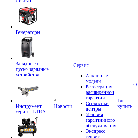
Серия D
Генераторы
Зарядные и
Сервис
пуско-зарядные
устройства
Архивные
модели
О
Регистрация
расширенной
гарантии
Где
Сервисные
Инструмент
Новости
купить
центры
серии ULTRA
Условия
гарантийного
обслуживания
Экспресс-
сервис