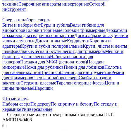
техника
Сварочные аппараты инверторные
Сетевой
инструмент
—
Сверла и наборы сверл
Биты и наборы бит
Буры и зубила
Валы гибкие для
вибраторов
Головки торцевые
Головки триммерные
Держатели
и зажимы для сварочных аппаратов
Диски абразивные
Диски и
чашки алмазные
Диски пильные
Кордщетки
Коронки и
адаптеры
Круги и губки полировальные
Круги, листы и ленты
шлифовальные
Леска и бухты лески для триммеров
Мешки и
фильтры для пылесосов
Наборы оснастки для
граверов
Насадки для МФИ (реноваторов)
Насадки
миксерные
Ножи для рубанков
Пилки для лобзиков
Полотна
для сабельных пил
Приспособления для инструментов
Ремни
для триммеров
Сверла и наборы сверл
Скобы, гвозди и
заклепки
Стержни клеевые
Тарелки опорные
Фрезы
Цепи и
шины пильные
Шарошки
—
По металлу
Наборы сверл
По дереву
По кирпичу и бетону
По стеклу и
керамике
Универсальные
—
Сверло по металлу с трехгранным хвостовиком P.I.T.
AMED15-0408