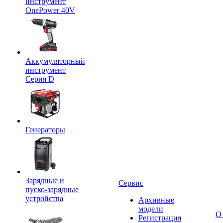
инструмент
OnePower 40V
Аккумуляторный
инструмент
Серия D
Генераторы
Зарядные и
Сервис
пуско-зарядные
устройства
Архивные
модели
О
Регистрация