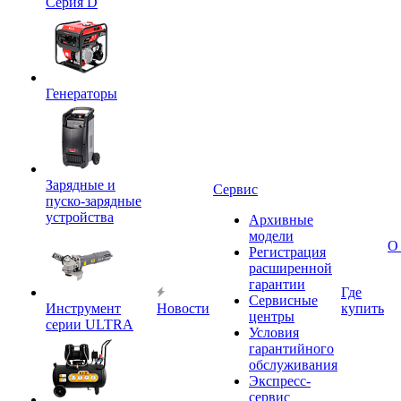
Серия D
Генераторы
Зарядные и
Сервис
пуско-зарядные
устройства
Архивные
модели
О
Регистрация
расширенной
гарантии
Где
Сервисные
Инструмент
Новости
купить
центры
серии ULTRA
Условия
гарантийного
обслуживания
Экспресс-
сервис