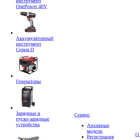
инструмент
OnePower 40V
Аккумуляторный
инструмент
Серия D
Генераторы
Зарядные и
Сервис
пуско-зарядные
устройства
Архивные
модели
О
Регистрация