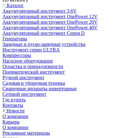
Каталог
Аккумуляторный инструмент 3,6V
Аккумуляторный инструмент OnePower 12V
Аккумуляторный инструмент OnePower 20V
Аккумуляторный инструмент OnePower 40V
Аккумуляторный инструмент Серия D
Генераторы
Зарядные и пуско-зарядные устройства
Инструмент серии ULTRA
Компрессоры
Насосное оборудование
Оснастка и принадлежности
Пневматический инструмент
Ручной инструмент
Садовая и уборочная техника
Сварочные аппараты инверторные
Сетевой инструмент
Где купить
Контакты
Новости
О компании
Карьера
О компании
Рекламные материалы