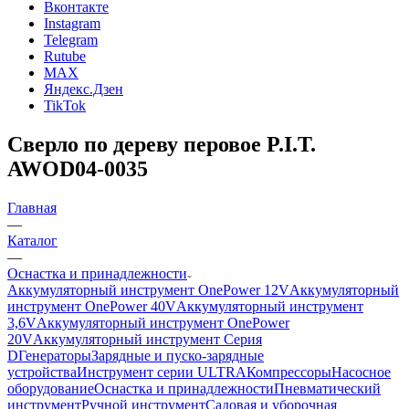
Вконтакте
Instagram
Telegram
Rutube
MAX
Яндекс.Дзен
TikTok
Сверло по дереву перовое P.I.T.
AWOD04-0035
Главная
—
Каталог
—
Оснастка и принадлежности
Аккумуляторный инструмент OnePower 12V
Аккумуляторный
инструмент OnePower 40V
Аккумуляторный инструмент
3,6V
Аккумуляторный инструмент OnePower
20V
Аккумуляторный инструмент Серия
D
Генераторы
Зарядные и пуско-зарядные
устройства
Инструмент серии ULTRA
Компрессоры
Насосное
оборудование
Оснастка и принадлежности
Пневматический
инструмент
Ручной инструмент
Садовая и уборочная