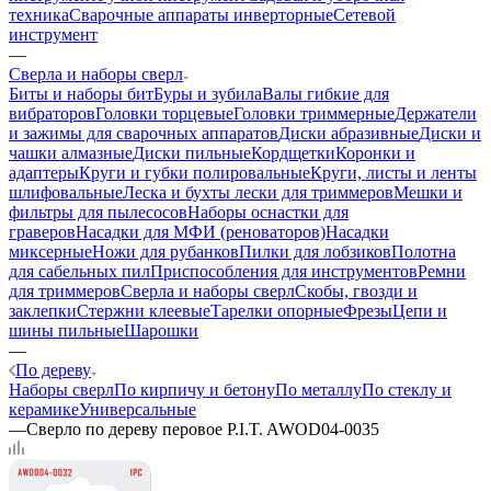
техника
Сварочные аппараты инверторные
Сетевой
инструмент
—
Сверла и наборы сверл
Биты и наборы бит
Буры и зубила
Валы гибкие для
вибраторов
Головки торцевые
Головки триммерные
Держатели
и зажимы для сварочных аппаратов
Диски абразивные
Диски и
чашки алмазные
Диски пильные
Кордщетки
Коронки и
адаптеры
Круги и губки полировальные
Круги, листы и ленты
шлифовальные
Леска и бухты лески для триммеров
Мешки и
фильтры для пылесосов
Наборы оснастки для
граверов
Насадки для МФИ (реноваторов)
Насадки
миксерные
Ножи для рубанков
Пилки для лобзиков
Полотна
для сабельных пил
Приспособления для инструментов
Ремни
для триммеров
Сверла и наборы сверл
Скобы, гвозди и
заклепки
Стержни клеевые
Тарелки опорные
Фрезы
Цепи и
шины пильные
Шарошки
—
По дереву
Наборы сверл
По кирпичу и бетону
По металлу
По стеклу и
керамике
Универсальные
—
Сверло по дереву перовое P.I.T. AWOD04-0035