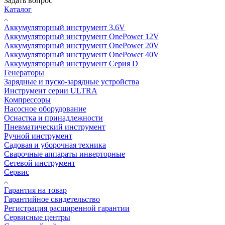
Задать вопрос
Каталог
Аккумуляторный инструмент 3,6V
Аккумуляторный инструмент OnePower 12V
Аккумуляторный инструмент OnePower 20V
Аккумуляторный инструмент OnePower 40V
Аккумуляторный инструмент Серия D
Генераторы
Зарядные и пуско-зарядные устройства
Инструмент серии ULTRA
Компрессоры
Насосное оборудование
Оснастка и принадлежности
Пневматический инструмент
Ручной инструмент
Садовая и уборочная техника
Сварочные аппараты инверторные
Сетевой инструмент
Сервис
Гарантия на товар
Гарантийное свидетельство
Регистрация расширенной гарантии
Сервисные центры