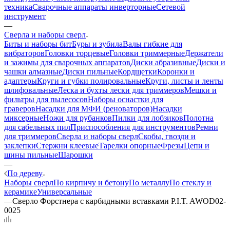
техника
Сварочные аппараты инверторные
Сетевой
инструмент
—
Сверла и наборы сверл
Биты и наборы бит
Буры и зубила
Валы гибкие для
вибраторов
Головки торцевые
Головки триммерные
Держатели
и зажимы для сварочных аппаратов
Диски абразивные
Диски и
чашки алмазные
Диски пильные
Кордщетки
Коронки и
адаптеры
Круги и губки полировальные
Круги, листы и ленты
шлифовальные
Леска и бухты лески для триммеров
Мешки и
фильтры для пылесосов
Наборы оснастки для
граверов
Насадки для МФИ (реноваторов)
Насадки
миксерные
Ножи для рубанков
Пилки для лобзиков
Полотна
для сабельных пил
Приспособления для инструментов
Ремни
для триммеров
Сверла и наборы сверл
Скобы, гвозди и
заклепки
Стержни клеевые
Тарелки опорные
Фрезы
Цепи и
шины пильные
Шарошки
—
По дереву
Наборы сверл
По кирпичу и бетону
По металлу
По стеклу и
керамике
Универсальные
—
Сверло Форстнера с карбидными вставками P.I.T. AWOD02-
0025