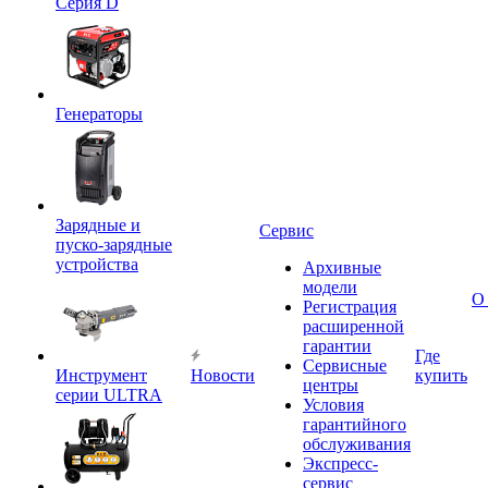
Серия D
Генераторы
Зарядные и
Сервис
пуско-зарядные
устройства
Архивные
модели
О
Регистрация
расширенной
гарантии
Где
Сервисные
Инструмент
Новости
купить
центры
серии ULTRA
Условия
гарантийного
обслуживания
Экспресс-
сервис