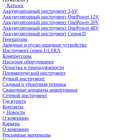
Каталог
Аккумуляторный инструмент 3,6V
Аккумуляторный инструмент OnePower 12V
Аккумуляторный инструмент OnePower 20V
Аккумуляторный инструмент OnePower 40V
Аккумуляторный инструмент Серия D
Генераторы
Зарядные и пуско-зарядные устройства
Инструмент серии ULTRA
Компрессоры
Насосное оборудование
Оснастка и принадлежности
Пневматический инструмент
Ручной инструмент
Садовая и уборочная техника
Сварочные аппараты инверторные
Сетевой инструмент
Где купить
Контакты
Новости
О компании
Карьера
О компании
Рекламные материалы