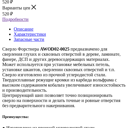
520
₽
Варианты цен
520
₽
Подробности
Описание
Характеристики
Запасные части
Сверло Форстнера
AWOD02-0025
предназначено для
сверления глухих и сквозных отверстий в дереве, ламинате,
фанере, ДСП и других деревосодержащих материалах.
Может используется при установке мебельных петель,
установке шкантов, сверлении сквозных отверстий и т.п.
Сверло изготовлено из прочной углеродистой стали.
Твердосплавные режущие кромки из карбида вольфрама с
высоким содержанием кобальта увеличивают износостойкость
и производительность.
Центрирующий шип позволяет точно позиционировать
сверло на поверхности и делать точные и ровные отверстия
без предварительного накернивания.
Преимущества:
● Изготовлено из прочной углеродистой стали