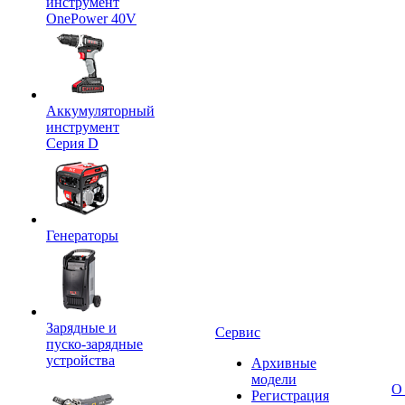
инструмент
OnePower 40V
Аккумуляторный
инструмент
Серия D
Генераторы
Зарядные и
Сервис
пуско-зарядные
устройства
Архивные
модели
О
Регистрация