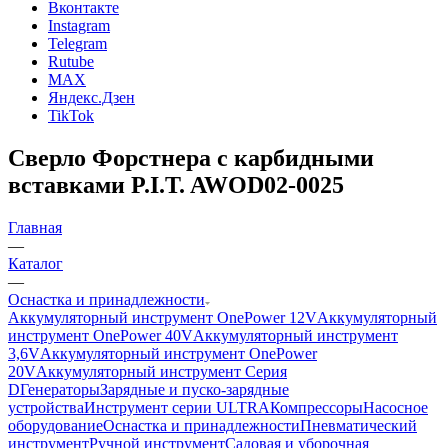
Вконтакте
Instagram
Telegram
Rutube
MAX
Яндекс.Дзен
TikTok
Сверло Форстнера с карбидными
вставками P.I.T. AWOD02-0025
Главная
—
Каталог
—
Оснастка и принадлежности
Аккумуляторный инструмент OnePower 12V
Аккумуляторный
инструмент OnePower 40V
Аккумуляторный инструмент
3,6V
Аккумуляторный инструмент OnePower
20V
Аккумуляторный инструмент Серия
D
Генераторы
Зарядные и пуско-зарядные
устройства
Инструмент серии ULTRA
Компрессоры
Насосное
оборудование
Оснастка и принадлежности
Пневматический
инструмент
Ручной инструмент
Садовая и уборочная