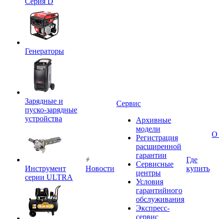
Серия D
Генераторы
Зарядные и
Сервис
пуско-зарядные
устройства
Архивные
модели
О
Регистрация
расширенной
гарантии
Где
Сервисные
Инструмент
Новости
купить
центры
серии ULTRA
Условия
гарантийного
обслуживания
Экспресс-
сервис