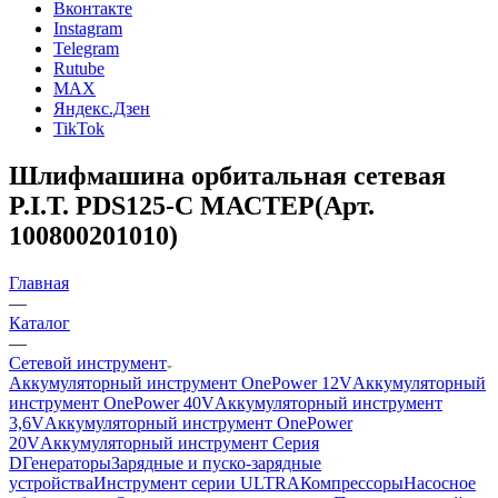
Вконтакте
Instagram
Telegram
Rutube
MAX
Яндекс.Дзен
TikTok
Шлифмашина орбитальная сетевая
P.I.T. PDS125-C МАСТЕР(Арт.
100800201010)
Главная
—
Каталог
—
Сетевой инструмент
Аккумуляторный инструмент OnePower 12V
Аккумуляторный
инструмент OnePower 40V
Аккумуляторный инструмент
3,6V
Аккумуляторный инструмент OnePower
20V
Аккумуляторный инструмент Серия
D
Генераторы
Зарядные и пуско-зарядные
устройства
Инструмент серии ULTRA
Компрессоры
Насосное