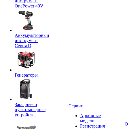
инструмент
OnePower 40V
Аккумуляторный
инструмент
Серия D
Генераторы
Зарядные и
Сервис
пуско-зарядные
устройства
Архивные
модели
О
Регистрация