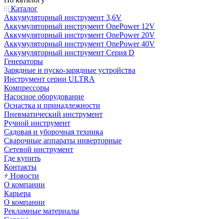
Каталог
Аккумуляторный инструмент 3,6V
Аккумуляторный инструмент OnePower 12V
Аккумуляторный инструмент OnePower 20V
Аккумуляторный инструмент OnePower 40V
Аккумуляторный инструмент Серия D
Генераторы
Зарядные и пуско-зарядные устройства
Инструмент серии ULTRA
Компрессоры
Насосное оборудование
Оснастка и принадлежности
Пневматический инструмент
Ручной инструмент
Садовая и уборочная техника
Сварочные аппараты инверторные
Сетевой инструмент
Где купить
Контакты
Новости
О компании
Карьера
О компании
Рекламные материалы