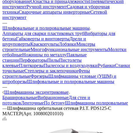
оборудование
Оснастка и принадлежности
Пневматический
инструмент
Ручной инструмент
Садовая и уборочная
техника
Сварочные аппараты инверторные
Сетевой
инструмент
—
Шлифовальные и полировальные машины
Аппараты для сварки пластиковых труб
Вибраторы для
бетона
Гайковерты и винтоверты
Дрели и
шуруповерты
Краскопульты
Лобзики
Миксеры
строительные
Многофункциональные инструменты
Молотки
отбойные
Ножницы по металлу
Паяльные
станции
Перфораторы
Пилы
Пистолеты
клеевые
Плиткорезы
Пылесосы и воздуходувки
Рубанки
Станки
точильные
Степлеры и заклепочники
Фены
строительные
Фрезеры
Шлифмашины угловые (УШМ) и
штроборезы
Шлифовальные и полировальные машины
—
Шлифмашины эксцентриковые
Брашировальные
Вибрационные
Для стен и
потолков
Ленточные
По бетону
Шлифмашины полировальные
—
Шлифмашина орбитальная сетевая P.I.T. PDS125-C
МАСТЕР(Арт. 100800201010)