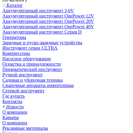
Каталог
Аккумуляторный инструмент 3,6V
Аккумуляторный инструмент OnePower 12V
Аккумуляторный инструмент OnePower 20V
Аккумуляторный инструмент OnePower 40V
Аккумуляторный инструмент Серия D
Генераторы
Зарядные и пуско-зарядные устройства
Инструмент серии ULTRA
Компрессоры
Насосное оборудование
Оснастка и принадлежности
Пневматический инструмент
Ручной инструмент
Садовая и уборочная техника
Сварочные аппараты инверторные
Сетевой инструмент
Где купить
Контакты
Новости
О компании
Карьера
О компании
Рекламные материалы