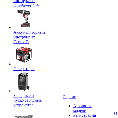
инструмент
OnePower 40V
Аккумуляторный
инструмент
Серия D
Генераторы
Зарядные и
Сервис
пуско-зарядные
устройства
Архивные
модели
О
Регистрация