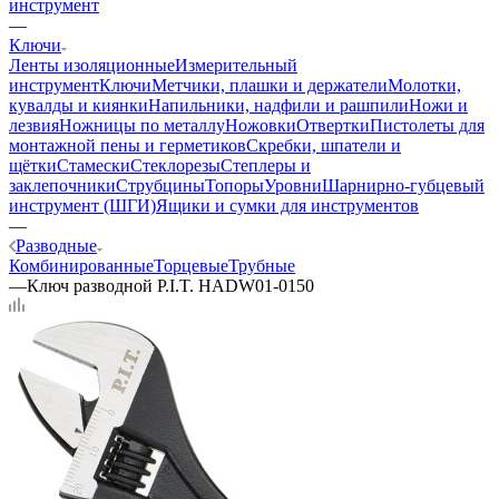
инструмент
—
Ключи
Ленты изоляционные
Измерительный
инструмент
Ключи
Метчики, плашки и держатели
Молотки,
кувалды и киянки
Напильники, надфили и рашпили
Ножи и
лезвия
Ножницы по металлу
Ножовки
Отвертки
Пистолеты для
монтажной пены и герметиков
Скребки, шпатели и
щётки
Стамески
Стеклорезы
Степлеры и
заклепочники
Струбцины
Топоры
Уровни
Шарнирно-губцевый
инструмент (ШГИ)
Ящики и сумки для инструментов
—
Разводные
Комбинированные
Торцевые
Трубные
—
Ключ разводной P.I.T. HADW01-0150