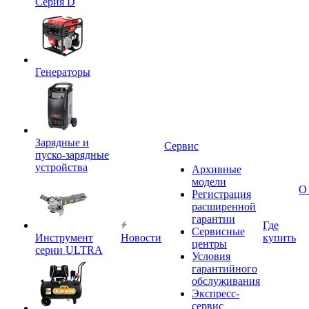
Серия D
Генераторы
Зарядные и
Сервис
пуско-зарядные
устройства
Архивные
модели
О
Регистрация
расширенной
гарантии
Где
Сервисные
Инструмент
Новости
купить
центры
серии ULTRA
Условия
гарантийного
обслуживания
Экспресс-
сервис