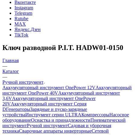
Вконтакте
Instagram
Telegram
Rutube
MAX
Яндекс.Дзен
TikTok
Ключ разводной P.I.T. HADW01-0150
Главная
—
Каталог
—
Ручной инструмент
Аккумуляторный инструмент OnePower 12V
Аккумуляторный
инструмент OnePower 40V
Аккумуляторный инструмент
3,6V
Аккумуляторный инструмент OnePower
20V
Аккумуляторный инструмент Серия
D
Генераторы
Зарядные и пуско-зарядные
устройства
Инструмент серии ULTRA
Компрессоры
Насосное
оборудование
Оснастка и принадлежности
Пневматический
инструмент
Ручной инструмент
Садовая и уборочная
техника
Сварочные аппараты инверторные
Сетевой