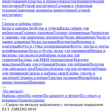
оборудование
Оснастка и принадлежности
Пневматический
инструмент
Ручной инструмент
Садовая и уборочная
техника
Сварочные аппараты инверторные
Сетевой
инструмент
—
Сверла и наборы сверл
Биты и наборы бит
Буры и зубила
Валы гибкие для
вибраторов
Головки торцевые
Головки триммерные
Держатели
и зажимы для сварочных аппаратов
Диски абразивные
Диски и
чашки алмазные
Диски пильные
Кордщетки
Коронки и
адаптеры
Круги и губки полировальные
Круги, листы и ленты
шлифовальные
Леска и бухты лески для триммеров
Мешки и
фильтры для пылесосов
Наборы оснастки для
граверов
Насадки для МФИ (реноваторов)
Насадки
миксерные
Ножи для рубанков
Пилки для лобзиков
Полотна
для сабельных пил
Приспособления для инструментов
Ремни
для триммеров
Сверла и наборы сверл
Скобы, гвозди и
заклепки
Стержни клеевые
Тарелки опорные
Фрезы
Цепи и
шины пильные
Шарошки
—
По металлу
Наборы сверл
По дереву
По кирпичу и бетону
По стеклу и
керамике
Универсальные
—
Сверло по металлу кобальтовое с титановым покрытием
P.I.T. AMED02-0010