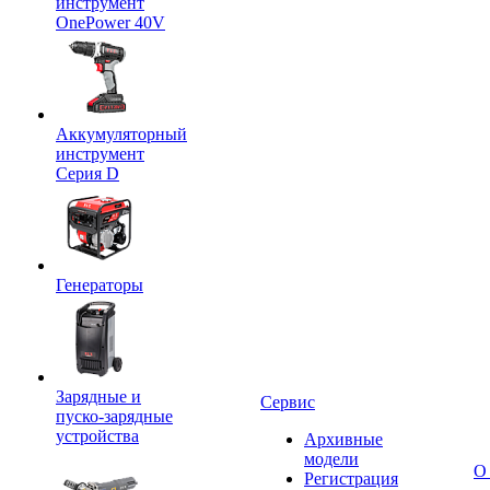
инструмент
OnePower 40V
Аккумуляторный
инструмент
Серия D
Генераторы
Зарядные и
Сервис
пуско-зарядные
устройства
Архивные
модели
О
Регистрация