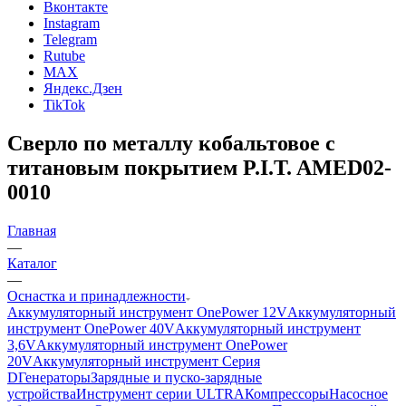
Вконтакте
Instagram
Telegram
Rutube
MAX
Яндекс.Дзен
TikTok
Сверло по металлу кобальтовое с
титановым покрытием P.I.T. AMED02-
0010
Главная
—
Каталог
—
Оснастка и принадлежности
Аккумуляторный инструмент OnePower 12V
Аккумуляторный
инструмент OnePower 40V
Аккумуляторный инструмент
3,6V
Аккумуляторный инструмент OnePower
20V
Аккумуляторный инструмент Серия
D
Генераторы
Зарядные и пуско-зарядные
устройства
Инструмент серии ULTRA
Компрессоры
Насосное