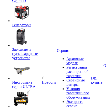
Серия D
Генераторы
Зарядные и
Сервис
пуско-зарядные
устройства
Архивные
модели
О
Регистрация
расширенной
гарантии
Где
Сервисные
Инструмент
Новости
купить
центры
серии ULTRA
Условия
гарантийного
обслуживания
Экспресс-
сервис