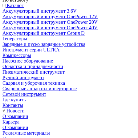
Каталог
Аккумуляторный инструмент 3,6V
Аккумуляторный инструмент OnePower 12V
Аккумуляторный инструмент OnePower 20V
Аккумуляторный инструмент OnePower 40V
Аккумуляторный инструмент Серия D
Генераторы
Зарядные и пуско-зарядные устройства
Инструмент серии ULTRA
Компрессоры
Насосное оборудование
Оснастка и принадлежности
Пневматический инструмент
Ручной инструмент
Садовая и уборочная техника
Сварочные аппараты инверторные
Сетевой инструмент
Где купить
Контакты
Новости
О компании
Карьера
О компании
Рекламные материалы