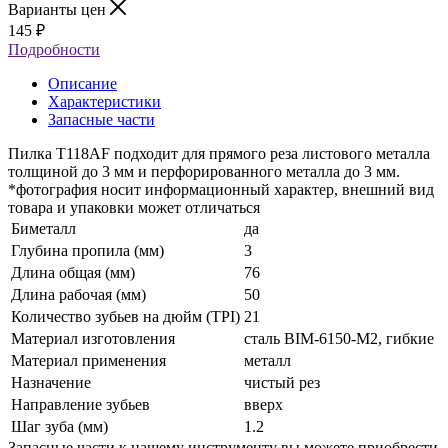
Варианты цен
145
₽
Подробности
Описание
Характеристики
Запасные части
Пилка T118AF подходит для прямого реза листового металла
толщиной до 3 мм и перфорированного металла до 3 мм.
*фотография носит информационный характер, внешний вид
товара и упаковки может отличаться
Биметалл
да
Глубина пропила (мм)
3
Длина общая (мм)
76
Длина рабочая (мм)
50
Количество зубьев на дюйм (TPI)
21
Материал изготовления
сталь BIM-6150-M2, гибкие
Материал применения
металл
Назначение
чистый рез
Направление зубьев
вверх
Шаг зуба (мм)
1.2
Запасные части к нашему инструменту вы можете приобрести