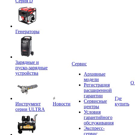
Серия D
Генераторы
Зарядные и
Сервис
пуско-зарядные
устройства
Архивные
модели
О
Регистрация
расширенной
гарантии
Где
Сервисные
Инструмент
Новости
купить
центры
серии ULTRA
Условия
гарантийного
обслуживания
Экспресс-
сервис