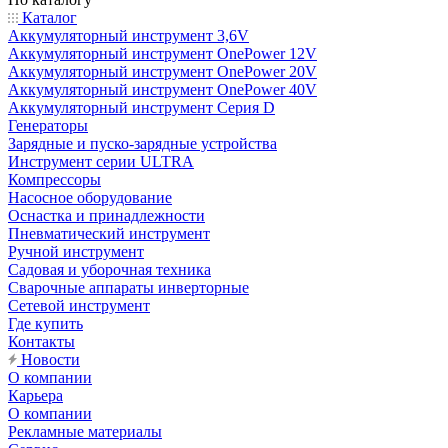
Каталог
Аккумуляторный инструмент 3,6V
Аккумуляторный инструмент OnePower 12V
Аккумуляторный инструмент OnePower 20V
Аккумуляторный инструмент OnePower 40V
Аккумуляторный инструмент Серия D
Генераторы
Зарядные и пуско-зарядные устройства
Инструмент серии ULTRA
Компрессоры
Насосное оборудование
Оснастка и принадлежности
Пневматический инструмент
Ручной инструмент
Садовая и уборочная техника
Сварочные аппараты инверторные
Сетевой инструмент
Где купить
Контакты
Новости
О компании
Карьера
О компании
Рекламные материалы