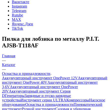
Вконтакте
Instagram
Telegram
Rutube
MAX
Яндекс.Дзен
TikTok
Пилка для лобзика по металлу P.I.T.
AJSB-T118AF
Главная
—
Каталог
—
Оснастка и принадлежности
Аккумуляторный инструмент OnePower 12V
Аккумуляторный
инструмент OnePower 40V
Аккумуляторный инструмент
3,6V
Аккумуляторный инструмент OnePower
20V
Аккумуляторный инструмент Серия
D
Генераторы
Зарядные и пуско-зарядные
устройства
Инструмент серии ULTRA
Компрессоры
Насосное
оборудование
Оснастка и принадлежности
Пневматический
инструмент
Ручной инструмент
Садовая и уборочная