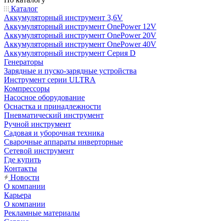
Каталог
Аккумуляторный инструмент 3,6V
Аккумуляторный инструмент OnePower 12V
Аккумуляторный инструмент OnePower 20V
Аккумуляторный инструмент OnePower 40V
Аккумуляторный инструмент Серия D
Генераторы
Зарядные и пуско-зарядные устройства
Инструмент серии ULTRA
Компрессоры
Насосное оборудование
Оснастка и принадлежности
Пневматический инструмент
Ручной инструмент
Садовая и уборочная техника
Сварочные аппараты инверторные
Сетевой инструмент
Где купить
Контакты
Новости
О компании
Карьера
О компании
Рекламные материалы