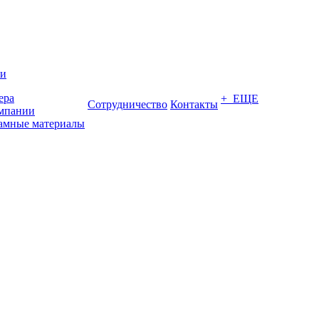
ии
ера
+ ЕЩЕ
Сотрудничество
Контакты
мпании
амные материалы