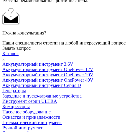
Указана рекомендованная розничная цена.
Нужна консультация?
Наши специалисты ответят на любой интересующий вопрос
Задать вопрос
Каталог
Аккумуляторный инструмент 3,6V
Аккумуляторный инструмент OnePower 12V
Аккумуляторный инструмент OnePower 20V
Аккумуляторный инструмент OnePower 40V
Аккумуляторный инструмент Серия D
Генераторы
Зарядные и пуско-зарядные устройства
Инструмент серии ULTRA
Компрессоры
Насосное оборудование
Оснастка и принадлежности
Пневматический инструмент
Ручной инструмент