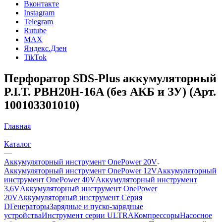
Вконтакте
Instagram
Telegram
Rutube
MAX
Яндекс.Дзен
TikTok
Перфоратор SDS-Plus аккумуляторный
P.I.T. PBH20H-16A (без АКБ и ЗУ) (Арт.
100103301010)
Главная
—
Каталог
—
Аккумуляторный инструмент OnePower 20V
Аккумуляторный инструмент OnePower 12V
Аккумуляторный
инструмент OnePower 40V
Аккумуляторный инструмент
3,6V
Аккумуляторный инструмент OnePower
20V
Аккумуляторный инструмент Серия
D
Генераторы
Зарядные и пуско-зарядные
устройства
Инструмент серии ULTRA
Компрессоры
Насосное