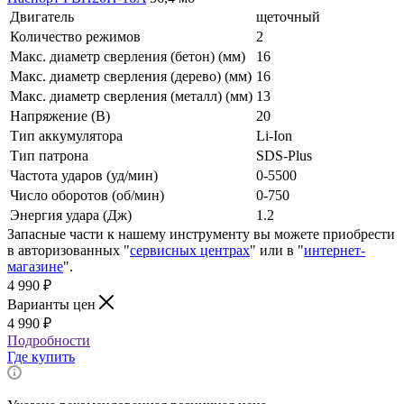
Двигатель
щеточный
Количество режимов
2
Макс. диаметр сверления (бетон) (мм)
16
Макс. диаметр сверления (дерево) (мм)
16
Макс. диаметр сверления (металл) (мм)
13
Напряжение (В)
20
Тип аккумулятора
Li-Ion
Тип патрона
SDS-Plus
Частота ударов (уд/мин)
0-5500
Число оборотов (об/мин)
0-750
Энергия удара (Дж)
1.2
Запасные части к нашему инструменту вы можете приобрести
в авторизованных "
сервисных центрах
" или в "
интернет-
магазине
".
4 990
₽
Варианты цен
4 990
₽
Подробности
Где купить