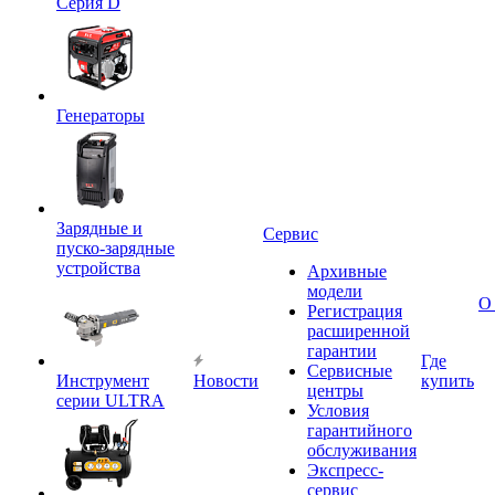
Серия D
Генераторы
Зарядные и
Сервис
пуско-зарядные
устройства
Архивные
модели
О
Регистрация
расширенной
гарантии
Где
Сервисные
Инструмент
Новости
купить
центры
серии ULTRA
Условия
гарантийного
обслуживания
Экспресс-
сервис