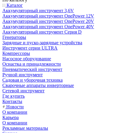
Каталог
Аккумуляторный инструмент 3,6V
Аккумуляторный инструмент OnePower 12V
Аккумуляторный инструмент OnePower 20V
Аккумуляторный инструмент OnePower 40V
Аккумуляторный инструмент Серия D
Генераторы
Зарядные и пуско-зарядные устройства
Инструмент серии ULTRA
Компрессоры
Насосное оборудование
Оснастка и принадлежности
Пневматический инструмент
Ручной инструмент
Садовая и уборочная техника
Сварочные аппараты инверторные
Сетевой инструмент
Где купить
Контакты
Новости
О компании
Карьера
О компании
Рекламные материалы