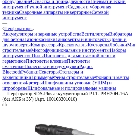
оборудование
Оснастка и принадлежности
Пневматический
инструмент
Ручной инструмент
Садовая и уборочная
техника
Сварочные аппараты инверторные
Сетевой
инструмент
—
Перфораторы
Аккумуляторы и зарядные устройства
Вентиляторы
Вибраторы
для бетона
Газонокосилки
Гайковерты и винтоверты
Дрели и
шуруповерты
Компрессоры
Краскопульты
Кусторезы
Лобзики
Ми
строительные
Многофункциональные инструменты
Наборы
инструментов
Пилы
Пистолеты для монтажной пены и
герметиков
Пистолеты клеевые
Пистолеты
смазочные
Пылесосы и воздуходувки
Радио-
Bluetooth
Рубанки
Секаторы
Степлеры и
заклепочники
Триммеры
Фены строительные
Фонари и мачты
освещения
Фрезеры
Шлифмашины угловые (УШМ) и
штроборезы
Шлифовальные и полировальные машины
—
Перфоратор SDS-Plus аккумуляторный P.I.T. PBH20H-16A
(без АКБ и ЗУ) (Арт. 100103301010)