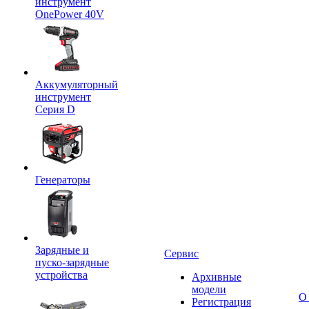
инструмент
OnePower 40V
Аккумуляторный
инструмент
Серия D
Генераторы
Зарядные и
Сервис
пуско-зарядные
устройства
Архивные
модели
О
Регистрация