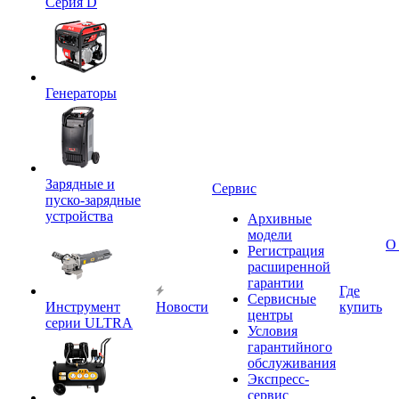
Серия D
Генераторы
Зарядные и
Сервис
пуско-зарядные
устройства
Архивные
модели
О
Регистрация
расширенной
гарантии
Где
Сервисные
Инструмент
Новости
купить
центры
серии ULTRA
Условия
гарантийного
обслуживания
Экспресс-
сервис