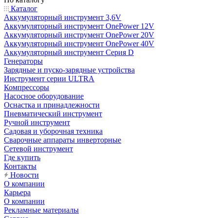
Каталог
Аккумуляторный инструмент 3,6V
Аккумуляторный инструмент OnePower 12V
Аккумуляторный инструмент OnePower 20V
Аккумуляторный инструмент OnePower 40V
Аккумуляторный инструмент Серия D
Генераторы
Зарядные и пуско-зарядные устройства
Инструмент серии ULTRA
Компрессоры
Насосное оборудование
Оснастка и принадлежности
Пневматический инструмент
Ручной инструмент
Садовая и уборочная техника
Сварочные аппараты инверторные
Сетевой инструмент
Где купить
Контакты
Новости
О компании
Карьера
О компании
Рекламные материалы