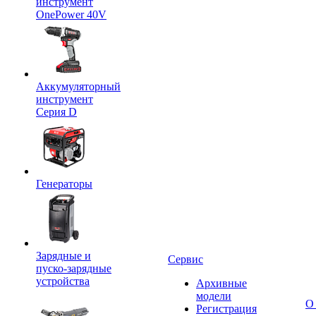
инструмент
OnePower 40V
Аккумуляторный
инструмент
Серия D
Генераторы
Зарядные и
Сервис
пуско-зарядные
устройства
Архивные
модели
О
Регистрация