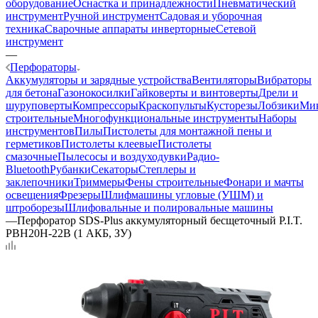
оборудование
Оснастка и принадлежности
Пневматический
инструмент
Ручной инструмент
Садовая и уборочная
техника
Сварочные аппараты инверторные
Сетевой
инструмент
—
Перфораторы
Аккумуляторы и зарядные устройства
Вентиляторы
Вибраторы
для бетона
Газонокосилки
Гайковерты и винтоверты
Дрели и
шуруповерты
Компрессоры
Краскопульты
Кусторезы
Лобзики
Ми
строительные
Многофункциональные инструменты
Наборы
инструментов
Пилы
Пистолеты для монтажной пены и
герметиков
Пистолеты клеевые
Пистолеты
смазочные
Пылесосы и воздуходувки
Радио-
Bluetooth
Рубанки
Секаторы
Степлеры и
заклепочники
Триммеры
Фены строительные
Фонари и мачты
освещения
Фрезеры
Шлифмашины угловые (УШМ) и
штроборезы
Шлифовальные и полировальные машины
—
Перфоратор SDS-Plus аккумуляторный бесщеточный P.I.T.
PBH20H-22B (1 АКБ, ЗУ)