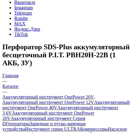
Вконтакте
Instagram
Telegram
Rutube
MAX
Яндекс.Дзен
TikTok
Перфоратор SDS-Plus аккумуляторный
бесщеточный P.I.T. PBH20H-22B (1
АКБ, ЗУ)
Главная
—
Каталог
—
Аккумуляторный инструмент OnePower 20V
Аккумуляторный инструмент OnePower 12V
Аккумуляторный
инструмент OnePower 40V
Аккумуляторный инструмент
3,6V
Аккумуляторный инструмент OnePower
20V
Аккумуляторный инструмент Серия
D
Генераторы
Зарядные и пуско-зарядные
устройства
Инструмент серии ULTRA
Компрессоры
Насосное