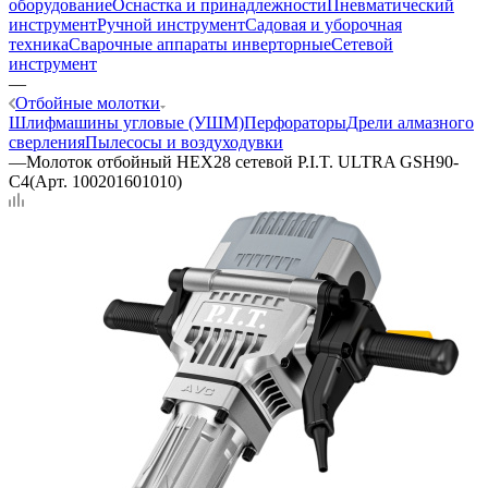
оборудование
Оснастка и принадлежности
Пневматический
инструмент
Ручной инструмент
Садовая и уборочная
техника
Сварочные аппараты инверторные
Сетевой
инструмент
—
Отбойные молотки
Шлифмашины угловые (УШМ)
Перфораторы
Дрели алмазного
сверления
Пылесосы и воздуходувки
—
Молоток отбойный HEX28 сетевой P.I.T. ULTRA GSH90-
C4(Арт. 100201601010)