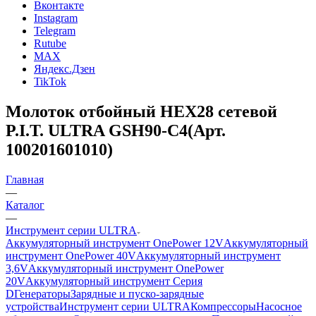
Вконтакте
Instagram
Telegram
Rutube
MAX
Яндекс.Дзен
TikTok
Молоток отбойный HEX28 сетевой
P.I.T. ULTRA GSH90-C4(Арт.
100201601010)
Главная
—
Каталог
—
Инструмент серии ULTRA
Аккумуляторный инструмент OnePower 12V
Аккумуляторный
инструмент OnePower 40V
Аккумуляторный инструмент
3,6V
Аккумуляторный инструмент OnePower
20V
Аккумуляторный инструмент Серия
D
Генераторы
Зарядные и пуско-зарядные
устройства
Инструмент серии ULTRA
Компрессоры
Насосное