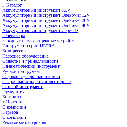
Каталог
Аккумуляторный инструмент 3,6V
Аккумуляторный инструмент OnePower 12V
Аккумуляторный инструмент OnePower 20V
Аккумуляторный инструмент OnePower 40V
Аккумуляторный инструмент Серия D
Генераторы
Зарядные и пуско-зарядные устройства
Инструмент серии ULTRA
Компрессоры
Насосное оборудование
Оснастка и принадлежности
Пневматический инструмент
Ручной инструмент
Садовая и уборочная техника
Сварочные аппараты инверторные
Сетевой инструмент
Где купить
Контакты
Новости
О компании
Карьера
О компании
Рекламные материалы