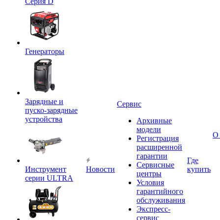
Серия D
Генераторы
Зарядные и
Сервис
пуско-зарядные
устройства
Архивные
модели
О
Регистрация
расширенной
гарантии
Где
Сервисные
Инструмент
Новости
купить
центры
серии ULTRA
Условия
гарантийного
обслуживания
Экспресс-
сервис