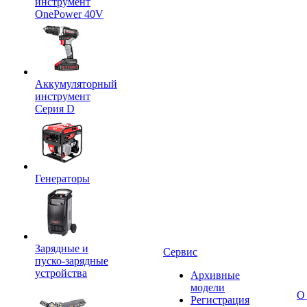
инструмент
OnePower 40V
Аккумуляторный
инструмент
Серия D
Генераторы
Зарядные и
Сервис
пуско-зарядные
устройства
Архивные
модели
О
Регистрация